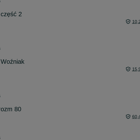
6
r część 2
10,
6
l Woźniak
15,
6
rozm 80
60,
6