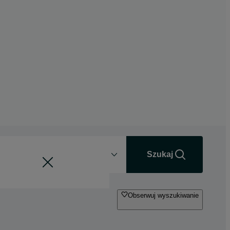
Odległość
+0 km
Szukaj
Obserwuj wyszukiwanie