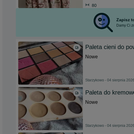
80
Zapisz 
Damy Ci zn
Paleta cieni do po
Nowe
Starzykowo - 04 sierpnia 202
Paleta do kremowe
Nowe
Starzykowo - 04 sierpnia 202