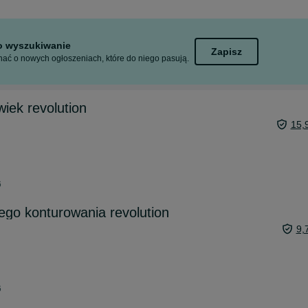
to wyszukiwanie
Zapisz
ać o nowych ogłoszeniach, które do niego pasują.
wiek revolution
15,
6
go konturowania revolution
9,
6