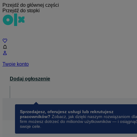
Przejdź do głównej części
Przejdź do stopki
Czat
Twoje konto
Dodaj ogłoszenie
Dla biznesu
opens in a new tab
Sprzedajesz, oferujesz usługi lub rekrutujesz
pracowników?
Zobacz, jak dzięki naszym rozwiązaniom dl
firm możesz dotrzeć do milionów użytkowników — i osiągną
swoje cele.