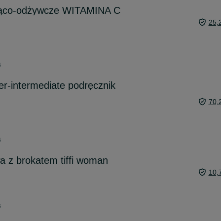
jąco-odżywcze WITAMINA C
25,
6
er-intermediate podręcznik
70,
6
 z brokatem tiffi woman
10,
6