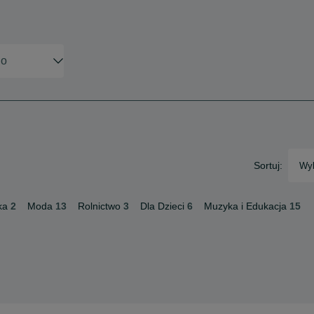
Sortuj:
Wyb
ka
2
Moda
13
Rolnictwo
3
Dla Dzieci
6
Muzyka i Edukacja
15