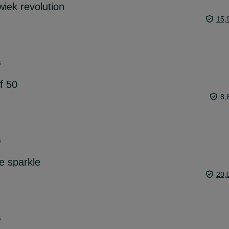
wiek revolution
15,
6
f 50
8,
6
ne sparkle
20,
6