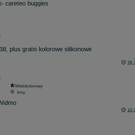
- careteo buggies
6
8, plus gratis kolorowe silikonowe
39,
6
Wielokolorowy
Inny
 Widmo
10,