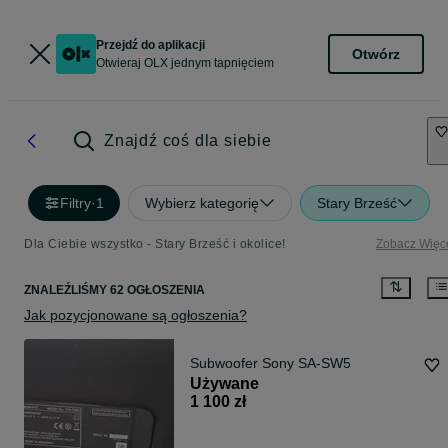
Przejdź do aplikacji
Otwórz
Otwieraj OLX jednym tapnięciem
Znajdź coś dla siebie
Filtry
·
1
Wybierz kategorię
Stary Brześć
Dla Ciebie wszystko - Stary Brześć i okolice!
Zobacz Więc
ZNALEŹLIŚMY 62 OGŁOSZENIA
Jak pozycjonowane są ogłoszenia?
Subwoofer Sony SA-SW5
Używane
1 100 zł