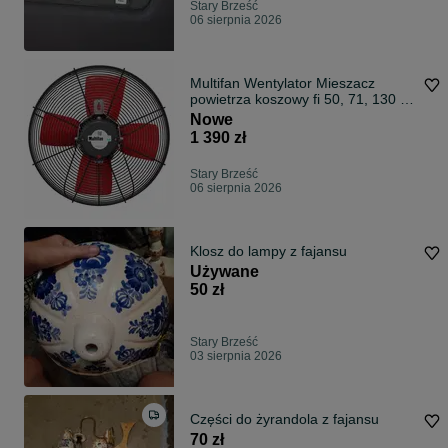
Stary Brześć
06 sierpnia 2026
Multifan Wentylator Mieszacz
powietrza koszowy fi 50, 71, 130 do
obory
Nowe
1 390 zł
Stary Brześć
06 sierpnia 2026
Klosz do lampy z fajansu
Używane
50 zł
Stary Brześć
03 sierpnia 2026
Części do żyrandola z fajansu
70 zł