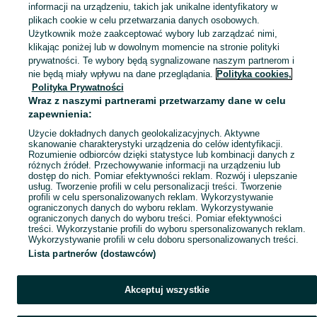
informacji na urządzeniu, takich jak unikalne identyfikatory w
KATEGORIA
plikach cookie w celu przetwarzania danych osobowych.
Użytkownik może zaakceptować wybory lub zarządzać nimi,
klikając poniżej lub w dowolnym momencie na stronie polityki
Skorzystaj z największego serwisu ogłoszeniowego - Stary Brześć i okolice! Kupuj to, czego pragniesz i sprzedawaj to, czego już nie potrzebujesz!
Zobacz Więc
prywatności. Te wybory będą sygnalizowane naszym partnerom i
nie będą miały wpływu na dane przeglądania.
Polityka cookies,
Mapa kategorii
Polityka Prywatności
Mapa miejscowości
Wraz z naszymi partnerami przetwarzamy dane w celu
zapewnienia:
Mapa ministron
Użycie dokładnych danych geolokalizacyjnych. Aktywne
Popularne wyszukiwania
skanowanie charakterystyki urządzenia do celów identyfikacji.
Rozumienie odbiorców dzięki statystyce lub kombinacji danych z
różnych źródeł. Przechowywanie informacji na urządzeniu lub
dostęp do nich. Pomiar efektywności reklam. Rozwój i ulepszanie
usług. Tworzenie profili w celu personalizacji treści. Tworzenie
profili w celu spersonalizowanych reklam. Wykorzystywanie
ograniczonych danych do wyboru reklam. Wykorzystywanie
ograniczonych danych do wyboru treści. Pomiar efektywności
treści. Wykorzystanie profili do wyboru spersonalizowanych reklam.
Wykorzystywanie profili w celu doboru spersonalizowanych treści.
Lista partnerów (dostawców)
Akceptuj wszystkie