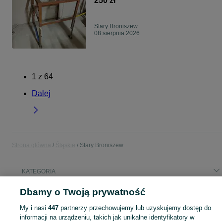
250 zł
Stary Broniszew
08 sierpnia 2026
1
z
64
Dalej
Strona główna
Śląskie
Stary Broniszew
KATEGORIA
Dbamy o Twoją prywatność
Popularne wyszukiwania
wóz
deski woza
deski burty
obornik
praca
deski wozu
My i nasi
447
partnerzy przechowujemy lub uzyskujemy dostęp do
informacji na urządzeniu, takich jak unikalne identyfikatory w