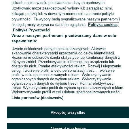
plikach cookie w celu przetwarzania danych osobowych.
Skorzystaj z największego serwisu ogłoszeniowego - Stary Broniszew i okolice! Kupuj to, czego pragniesz i sprzedawaj to, czego już nie potrzebujesz!
Zobacz Więc
Użytkownik może zaakceptować wybory lub zarządzać nimi,
klikając poniżej lub w dowolnym momencie na stronie polityki
prywatności. Te wybory będą sygnalizowane naszym partnerom i
Mapa kategorii
nie będą miały wpływu na dane przeglądania.
Polityka cookies,
Mapa miejscowości
Polityka Prywatności
Wraz z naszymi partnerami przetwarzamy dane w celu
Mapa ministron
zapewnienia:
Popularne wyszukiwania
Użycie dokładnych danych geolokalizacyjnych. Aktywne
skanowanie charakterystyki urządzenia do celów identyfikacji.
Rozumienie odbiorców dzięki statystyce lub kombinacji danych z
różnych źródeł. Przechowywanie informacji na urządzeniu lub
dostęp do nich. Pomiar efektywności reklam. Rozwój i ulepszanie
usług. Tworzenie profili w celu personalizacji treści. Tworzenie
profili w celu spersonalizowanych reklam. Wykorzystywanie
ograniczonych danych do wyboru reklam. Wykorzystywanie
ograniczonych danych do wyboru treści. Pomiar efektywności
treści. Wykorzystanie profili do wyboru spersonalizowanych reklam.
Wykorzystywanie profili w celu doboru spersonalizowanych treści.
Lista partnerów (dostawców)
Akceptuj wszystkie
Akceptuj niezbędne