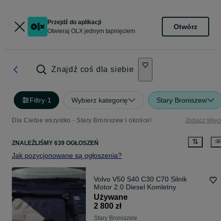
Przejdź do aplikacji
Otwórz
Otwieraj OLX jednym tapnięciem
Znajdź coś dla siebie
Filtry
·
1
Wybierz kategorię
Stary Broniszew
Dla Ciebie wszystko - Stary Broniszew i okolice!
Zobacz Więc
ZNALEŹLIŚMY 639 OGŁOSZEŃ
Jak pozycjonowane są ogłoszenia?
Volvo V50 S40 C30 C70 Silnik
Motor 2.0 Diesel Komletny
Używane
2 800 zł
Stary Broniszew