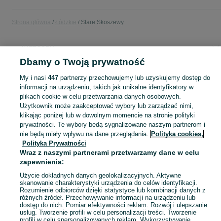
Strona główna
Łódzkie
Stare Skoszewy
KATEGORIA
Dbamy o Twoją prywatność
Popularne wyszukiwania
My i nasi
447
partnerzy przechowujemy lub uzyskujemy dostęp do
wycinka krzewów
informacji na urządzeniu, takich jak unikalne identyfikatory w
plikach cookie w celu przetwarzania danych osobowych.
Użytkownik może zaakceptować wybory lub zarządzać nimi,
Skorzystaj z największego serwisu ogłoszeniowego - Stare Skoszewy i okolice! Kupuj to, czego pragniesz i sprzedawaj to, czego już nie potrzebujesz!
Zobacz Więc
klikając poniżej lub w dowolnym momencie na stronie polityki
prywatności. Te wybory będą sygnalizowane naszym partnerom i
nie będą miały wpływu na dane przeglądania.
Polityka cookies,
Mapa kategorii
Polityka Prywatności
Mapa miejscowości
Wraz z naszymi partnerami przetwarzamy dane w celu
Mapa ministron
zapewnienia:
Popularne wyszukiwania
Użycie dokładnych danych geolokalizacyjnych. Aktywne
skanowanie charakterystyki urządzenia do celów identyfikacji.
Rozumienie odbiorców dzięki statystyce lub kombinacji danych z
różnych źródeł. Przechowywanie informacji na urządzeniu lub
dostęp do nich. Pomiar efektywności reklam. Rozwój i ulepszanie
usług. Tworzenie profili w celu personalizacji treści. Tworzenie
profili w celu spersonalizowanych reklam. Wykorzystywanie