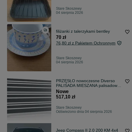
Stare Skoszewy
04 sierpnia 2026
filiżanki z talerzykami bentley
70 zł
76,80 zł z Pakietem Ochronnym
Stare Skoszewy
04 sierpnia 2026
PRZĘSŁO nowoczesne Diverso
PALISADA MIESZANA palisadowe
ogrodzenie
Nowe
517,10 zł
Stare Skoszewy
Odświeżono dnia 04 sierpnia 2026
Jeep Compass II 2.0 200 KM 4x4