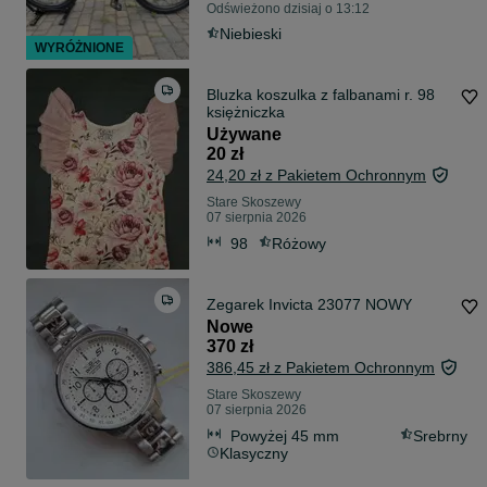
Odświeżono dzisiaj o 13:12
Niebieski
WYRÓŻNIONE
Bluzka koszulka z falbanami r. 98
księżniczka
Używane
20 zł
24,20 zł z Pakietem Ochronnym
Stare Skoszewy
07 sierpnia 2026
98
Różowy
Zegarek Invicta 23077 NOWY
Nowe
370 zł
386,45 zł z Pakietem Ochronnym
Stare Skoszewy
07 sierpnia 2026
Powyżej 45 mm
Srebrny
Klasyczny