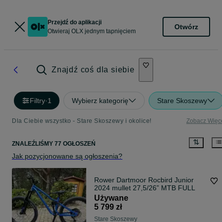
Przejdź do aplikacji
Otwórz
Otwieraj OLX jednym tapnięciem
Znajdź coś dla siebie
Filtry
·
1
Wybierz kategorię
Stare Skoszewy
Dla Ciebie wszystko - Stare Skoszewy i okolice!
Zobacz Więc
ZNALEŹLIŚMY 77 OGŁOSZEŃ
Jak pozycjonowane są ogłoszenia?
Rower Dartmoor Rocbird Junior
2024 mullet 27,5/26” MTB FULL
Używane
5 799 zł
Stare Skoszewy