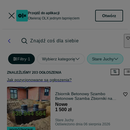
Przejdź do aplikacji
Otwórz
Otwieraj OLX jednym tapnięciem
Znajdź coś dla siebie
Filtry
·
1
Wybierz kategorię
Stare Juchy
ZNALEŹLIŚMY 203 OGŁOSZENIA
Jak pozycjonowane są ogłoszenia?
Zbiornik Betonowy Szambo
Betonowe Szamba Zbiorniki na
Deszczówkę ATEST
Nowe
1 500 zł
Stare Juchy
Odświeżono dnia 06 sierpnia 2026