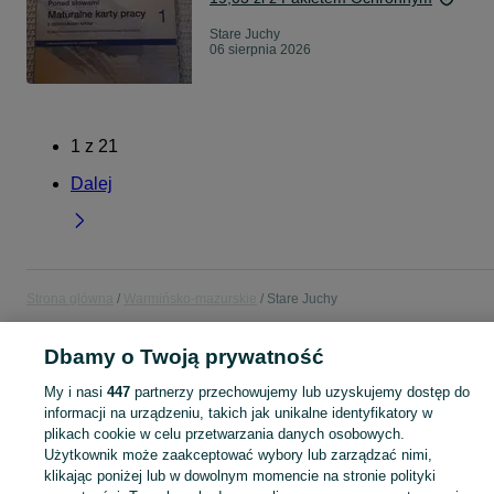
Stare Juchy
06 sierpnia 2026
1
z
21
Dalej
Strona główna
Warmińsko-mazurskie
Stare Juchy
Dbamy o Twoją prywatność
KATEGORIA
My i nasi
447
partnerzy przechowujemy lub uzyskujemy dostęp do
Popularne wyszukiwania
informacji na urządzeniu, takich jak unikalne identyfikatory w
plikach cookie w celu przetwarzania danych osobowych.
dzialki z widokiem
dzialki
pelet
drzewo
traktorek
Użytkownik może zaakceptować wybory lub zarządzać nimi,
klikając poniżej lub w dowolnym momencie na stronie polityki