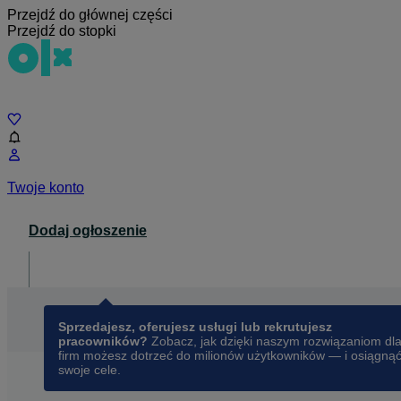
Przejdź do głównej części
Przejdź do stopki
Czat
Twoje konto
Dodaj ogłoszenie
Dla biznesu
opens in a new tab
Sprzedajesz, oferujesz usługi lub rekrutujesz
pracowników?
Zobacz, jak dzięki naszym rozwiązaniom dl
firm możesz dotrzeć do milionów użytkowników — i osiągną
swoje cele.