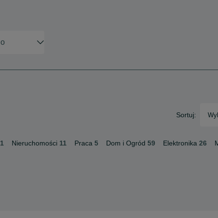
Sortuj:
Wyb
61
Nieruchomości
11
Praca
5
Dom i Ogród
59
Elektronika
26