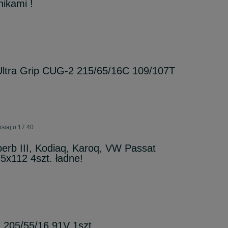
nikami !
ltra Grip CUG-2 215/65/16C 109/107T
isiaj o 17:40
perb III, Kodiaq, Karoq, VW Passat
 5x112 4szt. ładne!
P7 205/55/16 91V 1szt.