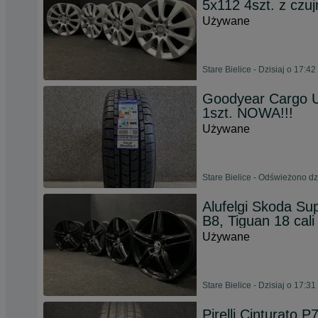
5x112 4szt. z czuj
Używane
Stare Bielice - Dzisiaj o 17:42
Goodyear Cargo U
1szt. NOWA!!!
Używane
Stare Bielice - Odświeżono dz
Alufelgi Skoda Su
B8, Tiguan 18 cali
Używane
Stare Bielice - Dzisiaj o 17:31
Pirelli Cinturato 