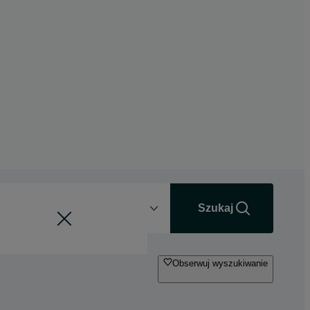
Odległość
+0 km
Szukaj
Obserwuj wyszukiwanie