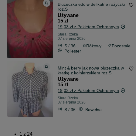
Bluzeczka edc w delikatne różyczki
roz.S
Używane
15 zł
19,03 zł z Pakietem Ochronnym
Stara Rzeka
07 sierpnia 2026
S / 36
Różowy
Pozostałe
Poliester
Mint & berry jak nowa bluzeczka w
kratkę z kołnierzykiem roz.S
Używane
15 zł
19,03 zł z Pakietem Ochronnym
Stara Rzeka
07 sierpnia 2026
S / 36
Bawełna
1
z
24