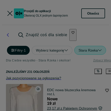
Przejdź do aplikacji
Otwórz
Otwieraj OLX jednym tapnięciem
Znajdź coś dla siebie
Filtry
·
1
Wybierz kategorię
Stara Rzeka
Dla Ciebie wszystko - Stara Rzeka i okolice!
Zobacz Więc
ZNALEŹLIŚMY 231 OGŁOSZEŃ
Jak pozycjonowane są ogłoszenia?
EDC nowa bluzeczka kremowa
roz.L
Nowe
19 zł
23,17 zł z Pakietem Ochronnym