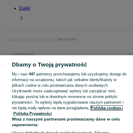
Dalej
Strona główna
Dolnośląskie
Stara Rzeka
KATEGORIA
Dbamy o Twoją prywatność
Popularne wyszukiwania
My i nasi
447
partnerzy przechowujemy lub uzyskujemy dostęp do
meble uzywane stare
meble młodziezowe
informacji na urządzeniu, takich jak unikalne identyfikatory w
plikach cookie w celu przetwarzania danych osobowych.
Użytkownik może zaakceptować wybory lub zarządzać nimi,
Skorzystaj z największego serwisu ogłoszeniowego - Stara Rzeka i okolice! Kupuj to, czego pragniesz i sprzedawaj to, czego już nie potrzebujesz!
Zobacz Więc
klikając poniżej lub w dowolnym momencie na stronie polityki
prywatności. Te wybory będą sygnalizowane naszym partnerom i
Mapa kategorii
nie będą miały wpływu na dane przeglądania.
Polityka cookies,
Polityka Prywatności
Mapa miejscowości
Wraz z naszymi partnerami przetwarzamy dane w celu
Mapa ministron
zapewnienia:
Popularne wyszukiwania
Użycie dokładnych danych geolokalizacyjnych. Aktywne