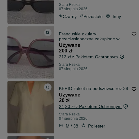
Stara Rzeka
07 sierpnia 2026
Czarny
Pozostałe
Inny
Francuskie okulary
przeciwsłoneczne zakupione w
Pewex lata 70-80 XXw
Używane
200 zł
212 zł z Pakietem Ochronnym
Stara Rzeka
07 sierpnia 2026
KERIO żakiet na podszewce roz.38
Używane
20 zł
24,20 zł z Pakietem Ochronnym
Stara Rzeka
07 sierpnia 2026
M / 38
Poliester