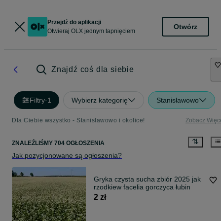
Przejdź do aplikacji
Otwórz
Otwieraj OLX jednym tapnięciem
Znajdź coś dla siebie
Filtry
·
1
Wybierz kategorię
Stanisławowo
Dla Ciebie wszystko - Stanisławowo i okolice!
Zobacz Więc
ZNALEŹLIŚMY 704 OGŁOSZENIA
Jak pozycjonowane są ogłoszenia?
Gryka czysta sucha zbiór 2025 jak
rzodkiew facelia gorczyca łubin
2 zł