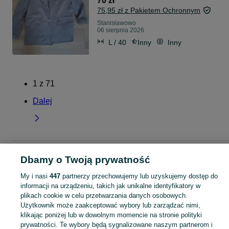
70 zł
75,95 zł z Pakietem Ochronnym
Stanisławowo
06 sierpnia 2026
L / 40
Inny
Inny
1
z
71
Dalej
Strona główna
Mazowieckie
Stanisławowo
Dbamy o Twoją prywatność
My i nasi
447
partnerzy przechowujemy lub uzyskujemy dostęp do
KATEGORIA
informacji na urządzeniu, takich jak unikalne identyfikatory w
plikach cookie w celu przetwarzania danych osobowych.
Użytkownik może zaakceptować wybory lub zarządzać nimi,
Skorzystaj z największego serwisu ogłoszeniowego - Stanisławowo i okolice! Kupuj to, czego pragniesz i sprzedawaj to, czego już nie potrzebujesz!
Zobacz Więc
klikając poniżej lub w dowolnym momencie na stronie polityki
prywatności. Te wybory będą sygnalizowane naszym partnerom i