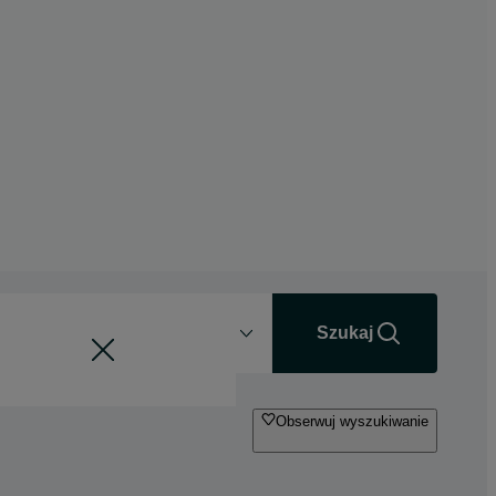
Odległość
+0 km
Szukaj
Obserwuj wyszukiwanie