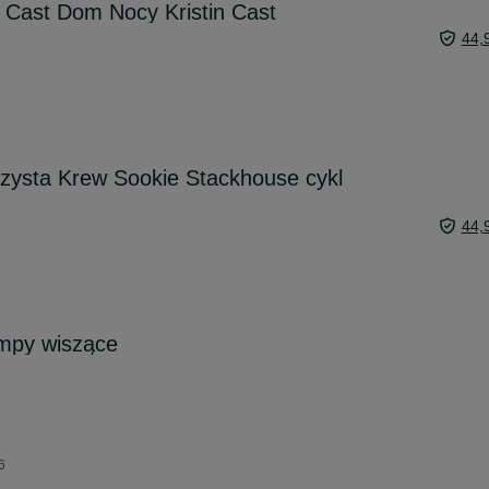
n Cast Dom Nocy Kristin Cast
44,
Czysta Krew Sookie Stackhouse cykl
44,
ampy wiszące
6