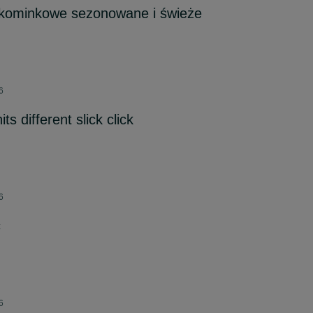
 kominkowe sezonowane i świeże
6
ts different slick click
6
c
6