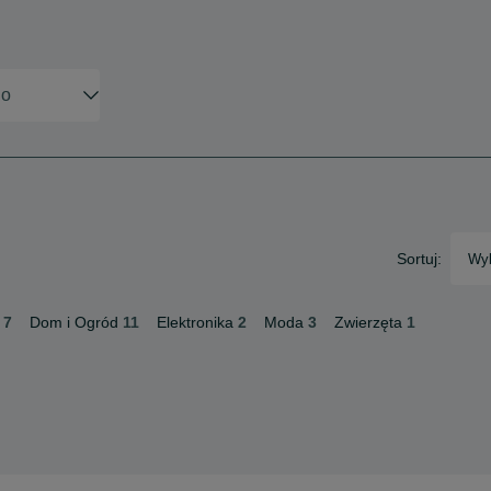
Sortuj:
Wyb
7
Dom i Ogród
11
Elektronika
2
Moda
3
Zwierzęta
1