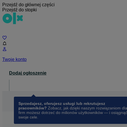
Przejdź do głównej części
Przejdź do stopki
Czat
Twoje konto
Dodaj ogłoszenie
Dla biznesu
opens in a new tab
Sprzedajesz, oferujesz usługi lub rekrutujesz
pracowników?
Zobacz, jak dzięki naszym rozwiązaniom dl
firm możesz dotrzeć do milionów użytkowników — i osiągną
swoje cele.