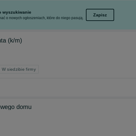
to wyszukiwanie
Zapisz
ać o nowych ogłoszeniach, które do niego pasują.
nta (k/m)
 W siedzibie firmy
nowego domu