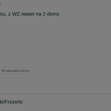
6
asu, z WZ nawet na 2 domy
 W siedzibie firmy
i/Frezerki