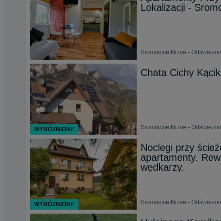
Lokalizacji - Sro
Sromowce Niżne - Odświeżono
Chata Cichy Kącik
Sromowce Niżne - Odświeżono
WYRÓŻNIONE
Noclegi przy ści
apartamenty. Rew
wędkarzy.
Sromowce Niżne - Odświeżono
WYRÓŻNIONE