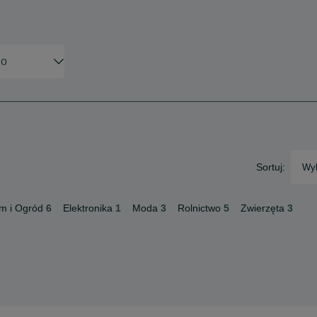
Sortuj:
Wyb
m i Ogród
6
Elektronika
1
Moda
3
Rolnictwo
5
Zwierzęta
3