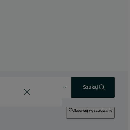
Odległość
+0 km
Szukaj
Obserwuj wyszukiwanie