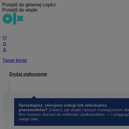
Przejdź do głównej części
Przejdź do stopki
Czat
Twoje konto
Dodaj ogłoszenie
Dla biznesu
opens in a new tab
Sprzedajesz, oferujesz usługi lub rekrutujesz
pracowników?
Zobacz, jak dzięki naszym rozwiązaniom dl
firm możesz dotrzeć do milionów użytkowników — i osiągną
swoje cele.