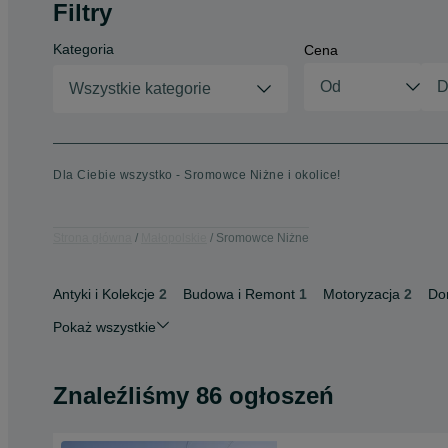
Filtry
Kategoria
Cena
Wszystkie kategorie
Dla Ciebie wszystko - Sromowce Niżne i okolice!
Strona główna
Małopolskie
Sromowce Niżne
Antyki i Kolekcje
2
Budowa i Remont
1
Motoryzacja
2
Do
Pokaż wszystkie
Znaleźliśmy 86 ogłoszeń