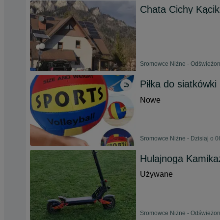
Chata Cichy Kącik
Sromowce Niżne - Odświeżono
Piłka do siatkówki
Nowe
Sromowce Niżne - Dzisiaj o 0
Hulajnoga Kamik
Używane
Sromowce Niżne - Odświeżono