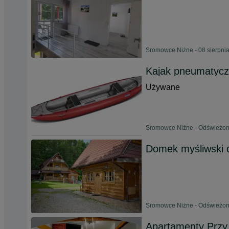
Sromowce Niżne - 08 sierpni
Kajak pneumatycz
Używane
Sromowce Niżne - Odświeżono
Domek myśliwski 
Sromowce Niżne - Odświeżono
Apartamenty Przy 