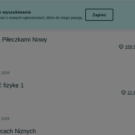
to wyszukiwanie
Zapisz
ać o nowych ogłoszeniach, które do niego pasują.
Z Piłeczkami Nowy
159,
a 2026
 fizykę 1
21,
a 2026
cach Niznych