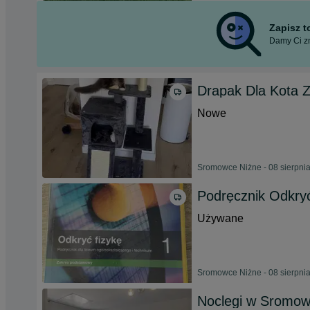
Zapisz 
Damy Ci zn
Drapak Dla Kota 
Nowe
Sromowce Niżne - 08 sierpni
Podręcznik Odkryć
Używane
Sromowce Niżne - 08 sierpni
Noclegi w Sromow