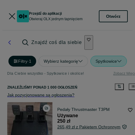
Przejdź do aplikacji
Otwórz
Otwieraj OLX jednym tapnięciem
Znajdź coś dla siebie
Filtry
·
1
Wybierz kategorię
Spytkowice
Dla Ciebie wszystko - Spytkowice i okolice!
Zobacz Więc
ZNALEŹLIŚMY
PONAD
1 000 OGŁOSZEŃ
Jak pozycjonowane są ogłoszenia?
Pedały Thrustmaster T3PM
Używane
250 zł
265,49 zł z Pakietem Ochronnym