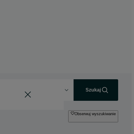
Odległość
+0 km
Szukaj
Obserwuj wyszukiwanie