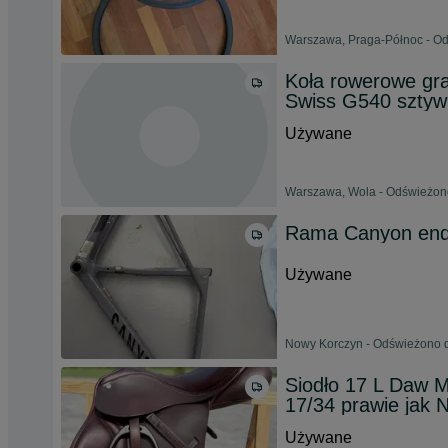
Warszawa, Praga-Północ - Od
Koła rowerowe gr
Swiss G540 sztyw
Używane
Warszawa, Wola - Odświeżono
Rama Canyon end
Używane
Nowy Korczyn - Odświeżono dz
Siodło 17 L Daw 
17/34 prawie jak
Używane