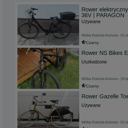
Rower elektryczn
36V | PARAGON
Używane
Wólka Rokicka-Kolonia - 01 s
Czarny
Rower NS Bikes Ec
Uszkodzone
Wólka Rokicka-Kolonia - 29 l
Czarny
Rower Gazelle Toe
Używane
Wólka Rokicka-Kolonia - 02 s