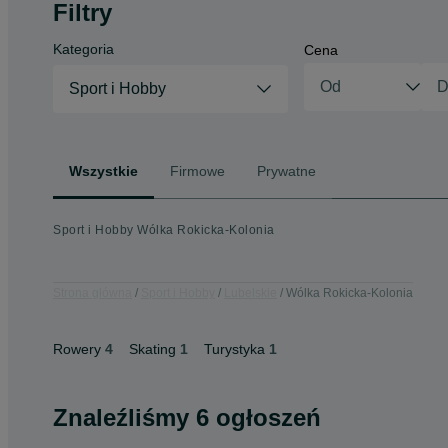
Filtry
Kategoria
Cena
Sport i Hobby
Wszystkie
Firmowe
Prywatne
Sport i Hobby Wólka Rokicka-Kolonia
Strona główna
Sport i Hobby
Lubelskie
Wólka Rokicka-Kolonia
Rowery
4
Skating
1
Turystyka
1
Znaleźliśmy 6 ogłoszeń