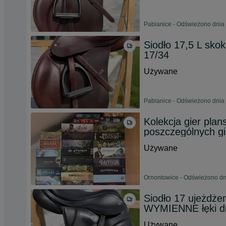
Pabianice - Odświeżono dnia 
Siodło 17,5 L sko
17/34
Używane
Pabianice - Odświeżono dnia 
Kolekcja gier pla
poszczególnych gi
Używane
Ornontowice - Odświeżono dn
Siodło 17 ujeżdż
WYMIENNE łęki d
Używane