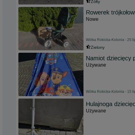
Żółty
Rowerek trójkołow
Nowe
Wólka Rokicka-Kolonia - 25 l
Zielony
Namiot dziecięcy p
Używane
Wólka Rokicka-Kolonia - 15 l
Hulajnoga dziecię
Używane