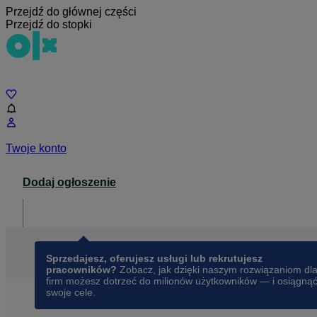
Przejdź do głównej części
Przejdź do stopki
Czat
Twoje konto
Dodaj ogłoszenie
Dla biznesu
opens in a new tab
Sprzedajesz, oferujesz usługi lub rekrutujesz
pracowników?
Zobacz, jak dzięki naszym rozwiązaniom dl
firm możesz dotrzeć do milionów użytkowników — i osiągną
swoje cele.