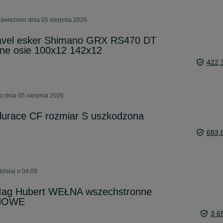
świeżono dnia 05 sierpnia 2026
avel esker Shimano GRX RS470 DT
ne osie 100x12 142x12
422,
 dnia 05 sierpnia 2026
urace CF rozmiar S uszkodzona
683,
isiaj o 04:09
Mag Hubert WEŁNA wszechstronne
 NOWE
3 6