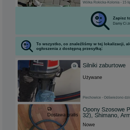
Wólka Rokicka-Kolonia - 15 l
Zapisz 
Damy Ci zn
To wszystko, co znaleźliśmy w tej lokalizacji,
ogłoszenia z dostępną przesyłką:
Silniki zaburtowe
Używane
Piechowice - Odświeżono dzis
Opony Szosowe Pir
32), Shimano, Arm
Dostawa gratis
Nowe