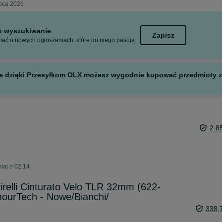
ipca 2026
to wyszukiwanie
Zapisz
ać o nowych ogłoszeniach, które do niego pasują.
 ale dzięki Przesyłkom OLX możesz wygodnie kupować przedmioty z 
2 8
iaj o 02:14
elli Cinturato Velo TLR 32mm (622-
ourTech - Nowe/Bianchi/
338,