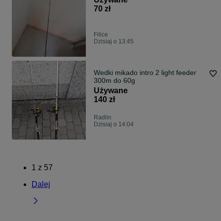
70 zł
Filice
Dzisiaj o 13:45
Wedki mikado intro 2 light feeder
300m do 60g
Używane
140 zł
Radlin
Dzisiaj o 14:04
1
z
57
Dalej