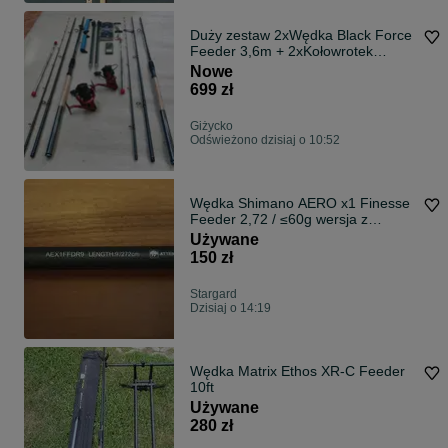
Duży zestaw 2xWędka Black Force
Feeder 3,6m + 2xKołowrotek
Feeder Zone
Nowe
699 zł
Giżycko
Odświeżono dzisiaj o 10:52
Wędka Shimano AERO x1 Finesse
Feeder 2,72 / ≤60g wersja z
korkiem
Używane
150 zł
Stargard
Dzisiaj o 14:19
Wędka Matrix Ethos XR-C Feeder
10ft
Używane
280 zł