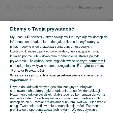
Strona główna
Sport i Hobby
Wędkarstwo
Wędki
Feedery i pickery
POLSKA
Dbamy o Twoją prywatność
KATEGORIA
My i nasi
447
partnerzy przechowujemy lub uzyskujemy dostęp do
informacji na urządzeniu, takich jak unikalne identyfikatory w
plikach cookie w celu przetwarzania danych osobowych.
Zobacz Więc
Sprzedaż feederów i pickerów w Polsce ▶️ Nowe i używane oferty ✅ Szeroki wybór produktów w atrakcyjnych cenach ✌ Znajdź ogłoszenia na OLX.pl!
Użytkownik może zaakceptować wybory lub zarządzać nimi,
klikając poniżej lub w dowolnym momencie na stronie polityki
Mapa kategorii
prywatności. Te wybory będą sygnalizowane naszym partnerom i
nie będą miały wpływu na dane przeglądania.
Polityka cookies,
Mapa miejscowości
Polityka Prywatności
Mapa ministron
Wraz z naszymi partnerami przetwarzamy dane w celu
zapewnienia:
Popularne wyszukiwania
Użycie dokładnych danych geolokalizacyjnych. Aktywne
skanowanie charakterystyki urządzenia do celów identyfikacji.
Rozumienie odbiorców dzięki statystyce lub kombinacji danych z
różnych źródeł. Przechowywanie informacji na urządzeniu lub
dostęp do nich. Pomiar efektywności reklam. Rozwój i ulepszanie
usług. Tworzenie profili w celu personalizacji treści. Tworzenie
profili w celu spersonalizowanych reklam. Wykorzystywanie