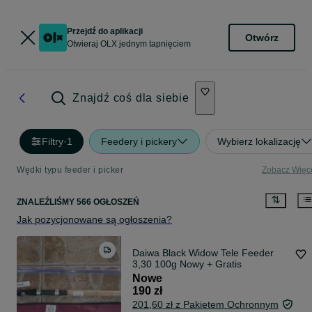
Przejdź do aplikacji
Otwórz
Otwieraj OLX jednym tapnięciem
Znajdź coś dla siebie
Filtry
·
1
Feedery i pickery
Wybierz lokalizację
Wędki typu feeder i picker
Zobacz Więc
ZNALEŹLIŚMY 566 OGŁOSZEŃ
Jak pozycjonowane są ogłoszenia?
Daiwa Black Widow Tele Feeder
3,30 100g Nowy + Gratis
Nowe
190 zł
201,60 zł z Pakietem Ochronnym