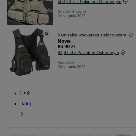
503,20 zł z Pakietem Ochronnym
Gdańsk, Brzeźno
04 sierpnia 2026
Kamizelka wędkarska zielono-szara
Nowe
86,99 zł
94,47 zł z Pakietem Ochronnym
Augustów
08 sierpnia 2026
1
z
9
Dalej
Strona główna
Sport i Hobby
Wędkarstwo
Odzież wędkarska
Kamizelki