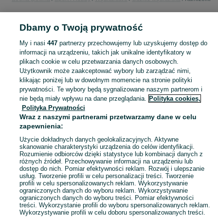
POLSKA
Dbamy o Twoją prywatność
My i nasi
447
partnerzy przechowujemy lub uzyskujemy dostęp do
KATEGORIA
informacji na urządzeniu, takich jak unikalne identyfikatory w
plikach cookie w celu przetwarzania danych osobowych.
Użytkownik może zaakceptować wybory lub zarządzać nimi,
Zobacz Więc
Sprzedaż kamizelek wędkarskich w Polsce ▶️ Nowe i używane oferty ✅ Szeroki wybór produktów w atrakcyjnych cenach ✌ Znajdź ogłoszenia na OLX.pl!
klikając poniżej lub w dowolnym momencie na stronie polityki
prywatności. Te wybory będą sygnalizowane naszym partnerom i
nie będą miały wpływu na dane przeglądania.
Polityka cookies,
Mapa kategorii
Polityka Prywatności
Mapa miejscowości
Wraz z naszymi partnerami przetwarzamy dane w celu
zapewnienia:
Mapa ministron
Popularne wyszukiwania
Użycie dokładnych danych geolokalizacyjnych. Aktywne
skanowanie charakterystyki urządzenia do celów identyfikacji.
Rozumienie odbiorców dzięki statystyce lub kombinacji danych z
różnych źródeł. Przechowywanie informacji na urządzeniu lub
dostęp do nich. Pomiar efektywności reklam. Rozwój i ulepszanie
usług. Tworzenie profili w celu personalizacji treści. Tworzenie
profili w celu spersonalizowanych reklam. Wykorzystywanie
ograniczonych danych do wyboru reklam. Wykorzystywanie
ograniczonych danych do wyboru treści. Pomiar efektywności
treści. Wykorzystanie profili do wyboru spersonalizowanych reklam.
Wykorzystywanie profili w celu doboru spersonalizowanych treści.