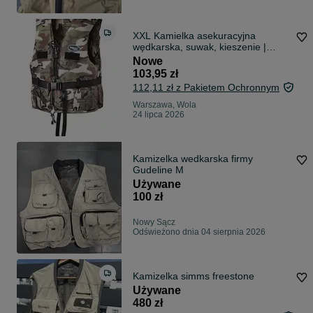
XXL Kamielka asekuracyjna
wędkarska, suwak, kieszenie |
Kapok na ryby moro | 50N CE atest
Nowe
rozmiar XXL ponad 90kg | SUPER
103,95 zł
CENA, SZYBKA WYSYŁKA!
112,11 zł z Pakietem Ochronnym
Warszawa, Wola
24 lipca 2026
Kamizelka wedkarska firmy
Gudeline M
Używane
100 zł
Nowy Sącz
Odświeżono dnia 04 sierpnia 2026
Kamizelka simms freestone
Używane
480 zł