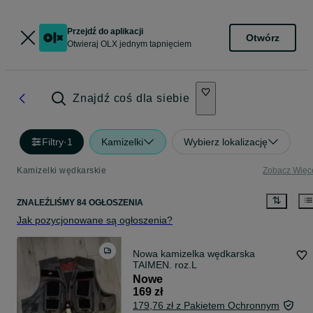
Przejdź do aplikacji
Otwórz
Otwieraj OLX jednym tapnięciem
Znajdź coś dla siebie
Filtry
·
1
Kamizelki
Wybierz lokalizację
Kamizelki wędkarskie
Zobacz Więc
ZNALEŹLIŚMY 84 OGŁOSZENIA
Jak pozycjonowane są ogłoszenia?
Nowa kamizelka wędkarska
TAIMEN. roz.L
Nowe
169 zł
179,76 zł z Pakietem Ochronnym