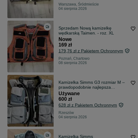
Warszawa, Śródmieście
04 sierpnia 2026
Sprzedam Nową kamizelkę
wędkarską Taimen. - roz. XL
Nowe
169 zł
179,76 zł z Pakietem Ochronnym
Poznań, Chartowo
08 sierpnia 2026
Kamizelka Simms G3 rozmiar M –
Dostawa gratis
prawdopodobnie najlepsza
kamizelka muchowa na świecie.
Używane
600 zł
628 zł z Pakietem Ochronnym
Rzeszów
04 sierpnia 2026
Kamizelka Simms