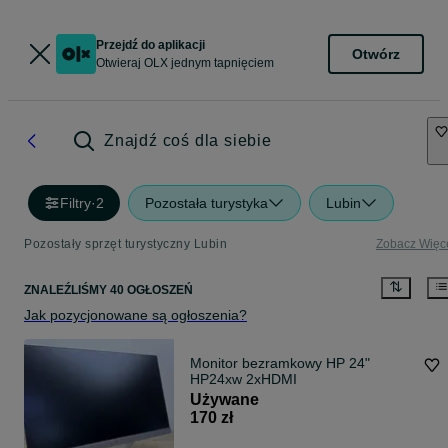
Przejdź do aplikacji
Otwórz
Otwieraj OLX jednym tapnięciem
Znajdź coś dla siebie
Filtry
·
2
Pozostała turystyka
Lubin
Pozostały sprzęt turystyczny Lubin
Zobacz Więc
ZNALEŹLIŚMY 40 OGŁOSZEŃ
Jak pozycjonowane są ogłoszenia?
Monitor bezramkowy HP 24"
HP24xw 2xHDMI
Używane
170 zł