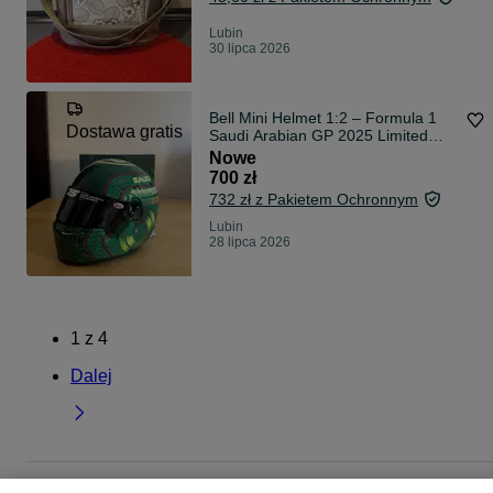
Lubin
30 lipca 2026
Bell Mini Helmet 1:2 – Formula 1
Dostawa gratis
Saudi Arabian GP 2025 Limited
Edition
Nowe
700 zł
732 zł z Pakietem Ochronnym
Lubin
28 lipca 2026
1
z
4
Dalej
Strona główna
Sport i Hobby
Turystyka
Pozostała turystyka
Pozostała