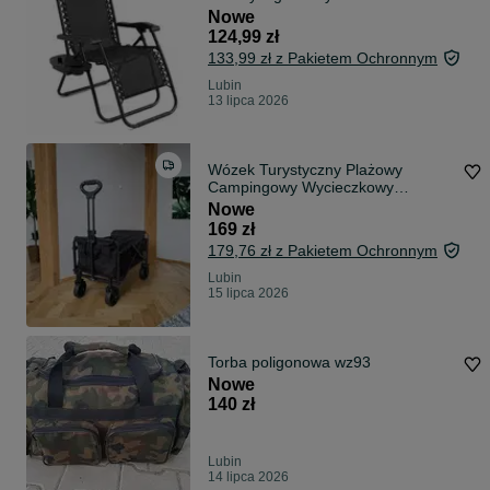
Regulacją Z Podstawką Na Napoje
Nowe
CUP HOLDER
124,99 zł
133,99 zł z Pakietem Ochronnym
Lubin
13 lipca 2026
Wózek Turystyczny Plażowy
Campingowy Wycieczkowy
Składany Ogrodowy Transportowy
Nowe
Duży XL Mocny
169 zł
179,76 zł z Pakietem Ochronnym
Lubin
15 lipca 2026
Torba poligonowa wz93
Nowe
140 zł
Lubin
14 lipca 2026