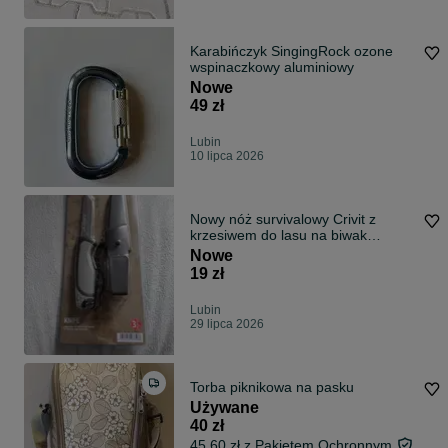
Karabińczyk SingingRock ozone
wspinaczkowy aluminiowy
Nowe
49 zł
Lubin
10 lipca 2026
Nowy nóż survivalowy Crivit z
krzesiwem do lasu na biwak
ognisko z etui.
Nowe
19 zł
Lubin
29 lipca 2026
Torba piknikowa na pasku
Używane
40 zł
45,60 zł z Pakietem Ochronnym