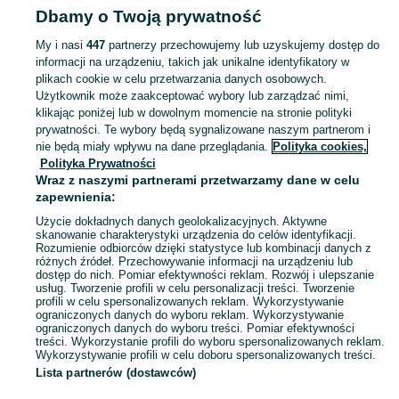
Dbamy o Twoją prywatność
turystyka - Dolnośląskie
Pozostała turystyka - Lubin
My i nasi
447
partnerzy przechowujemy lub uzyskujemy dostęp do
informacji na urządzeniu, takich jak unikalne identyfikatory w
KATEGORIA
plikach cookie w celu przetwarzania danych osobowych.
Użytkownik może zaakceptować wybory lub zarządzać nimi,
Zobacz Więc
Sprzedaż pozostałego sprzętu turystycznego Lubin ▶️ Aktualne oferty ✅ Duży wybór produktów w atrakcyjnych cenach ✌ Znajdź ogłoszenia na OLX.pl!
klikając poniżej lub w dowolnym momencie na stronie polityki
prywatności. Te wybory będą sygnalizowane naszym partnerom i
nie będą miały wpływu na dane przeglądania.
Polityka cookies,
Mapa kategorii
Polityka Prywatności
Mapa miejscowości
Wraz z naszymi partnerami przetwarzamy dane w celu
zapewnienia:
Mapa ministron
Użycie dokładnych danych geolokalizacyjnych. Aktywne
Popularne wyszukiwania
skanowanie charakterystyki urządzenia do celów identyfikacji.
Rozumienie odbiorców dzięki statystyce lub kombinacji danych z
różnych źródeł. Przechowywanie informacji na urządzeniu lub
dostęp do nich. Pomiar efektywności reklam. Rozwój i ulepszanie
usług. Tworzenie profili w celu personalizacji treści. Tworzenie
profili w celu spersonalizowanych reklam. Wykorzystywanie
ograniczonych danych do wyboru reklam. Wykorzystywanie
ograniczonych danych do wyboru treści. Pomiar efektywności
treści. Wykorzystanie profili do wyboru spersonalizowanych reklam.
Wykorzystywanie profili w celu doboru spersonalizowanych treści.
Lista partnerów (dostawców)