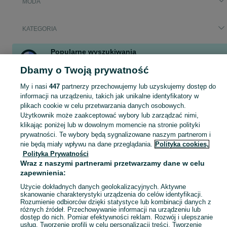
MODA
KATEGORIA
Popularne wyszukiwania
plecak 40x30x20
plecak do samolotu
Dbamy o Twoją prywatność
My i nasi
447
partnerzy przechowujemy lub uzyskujemy dostęp do
Zobacz Więc
Moda Lubin ▶️ Odzież, obuwie, torebki, akcesoria i biżuteria ✅ Nowe i używane w atrakcyjnych cenach ✌ Znajdź najlepsze ogłoszenia na OLX.pl!
informacji na urządzeniu, takich jak unikalne identyfikatory w
plikach cookie w celu przetwarzania danych osobowych.
Użytkownik może zaakceptować wybory lub zarządzać nimi,
Mapa kategorii
klikając poniżej lub w dowolnym momencie na stronie polityki
prywatności. Te wybory będą sygnalizowane naszym partnerom i
Mapa miejscowości
nie będą miały wpływu na dane przeglądania.
Polityka cookies,
Mapa ministron
Polityka Prywatności
Popularne wyszukiwania
Wraz z naszymi partnerami przetwarzamy dane w celu
zapewnienia:
Użycie dokładnych danych geolokalizacyjnych. Aktywne
skanowanie charakterystyki urządzenia do celów identyfikacji.
Rozumienie odbiorców dzięki statystyce lub kombinacji danych z
różnych źródeł. Przechowywanie informacji na urządzeniu lub
dostęp do nich. Pomiar efektywności reklam. Rozwój i ulepszanie
usług. Tworzenie profili w celu personalizacji treści. Tworzenie