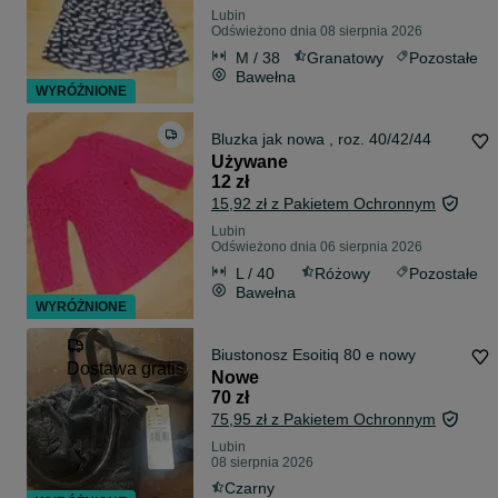
Lubin
Odświeżono dnia 08 sierpnia 2026
M / 38
Granatowy
Pozostałe
Bawełna
WYRÓŻNIONE
Bluzka jak nowa , roz. 40/42/44
Używane
12 zł
15,92 zł z Pakietem Ochronnym
Lubin
Odświeżono dnia 06 sierpnia 2026
L / 40
Różowy
Pozostałe
Bawełna
WYRÓŻNIONE
Biustonosz Esoitiq 80 e nowy
Dostawa gratis
Nowe
70 zł
75,95 zł z Pakietem Ochronnym
Lubin
08 sierpnia 2026
Czarny