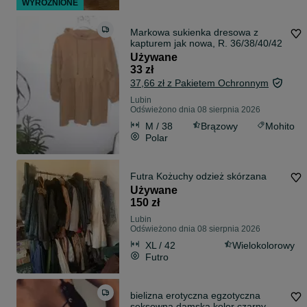
WYRÓŻNIONE
Markowa sukienka dresowa z
kapturem jak nowa, R. 36/38/40/42
Używane
33 zł
37,66 zł z Pakietem Ochronnym
Lubin
Odświeżono dnia 08 sierpnia 2026
M / 38
Brązowy
Mohito
Polar
Futra Kożuchy odzież skórzana
Używane
150 zł
Lubin
Odświeżono dnia 08 sierpnia 2026
XL / 42
Wielokolorowy
Futro
bielizna erotyczna egzotyczna
seksowna damska kolor czarny