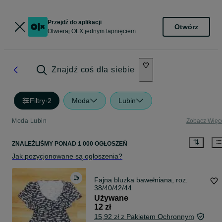
Przejdź do aplikacji
Otwórz
Otwieraj OLX jednym tapnięciem
Znajdź coś dla siebie
Filtry
·
2
Moda
Lubin
Moda Lubin
Zobacz Więc
ZNALEŹLIŚMY
PONAD
1 000 OGŁOSZEŃ
Jak pozycjonowane są ogłoszenia?
Fajna bluzka bawełniana, roz.
38/40/42/44
Używane
12 zł
15,92 zł z Pakietem Ochronnym