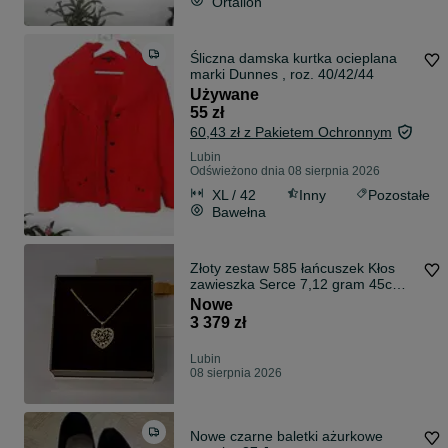
Ortalion
Śliczna damska kurtka ocieplana
marki Dunnes , roz. 40/42/44
Używane
55 zł
60,43 zł z Pakietem Ochronnym
Lubin
Odświeżono dnia 08 sierpnia 2026
XL / 42
Inny
Pozostałe
Bawełna
Złoty zestaw 585 łańcuszek Kłos
zawieszka Serce 7,12 gram 45cm
NOWY
Nowe
3 379 zł
Lubin
08 sierpnia 2026
Nowe czarne baletki ażurkowe