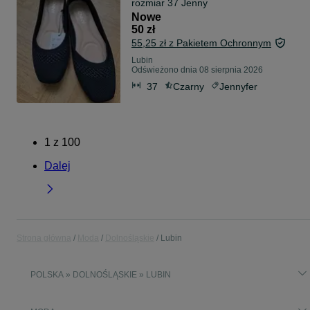
rozmiar 37 Jenny
Nowe
50 zł
55,25 zł z Pakietem Ochronnym
Lubin
Odświeżono dnia 08 sierpnia 2026
37
Czarny
Jennyfer
1
z
100
Dalej
Strona główna
Moda
Dolnośląskie
Lubin
POLSKA » DOLNOŚLĄSKIE » LUBIN