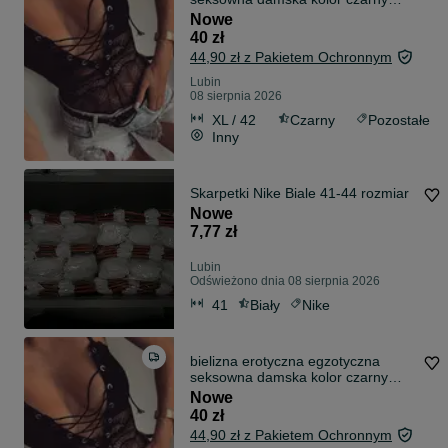
rozmiar XL
Nowe
40 zł
44,90 zł z Pakietem Ochronnym
Lubin
08 sierpnia 2026
XL / 42
Czarny
Pozostałe
Inny
Skarpetki Nike Biale 41-44 rozmiar
Nowe
7,77 zł
Lubin
Odświeżono dnia 08 sierpnia 2026
41
Biały
Nike
bielizna erotyczna egzotyczna
seksowna damska kolor czarny
rozmiar S
Nowe
40 zł
44,90 zł z Pakietem Ochronnym