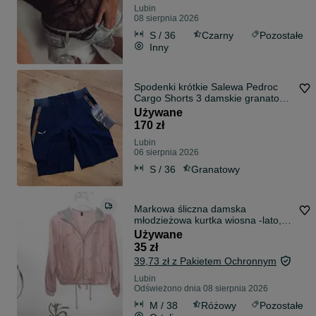
Lubin
08 sierpnia 2026
S / 36
Czarny
Pozostałe
Inny
Spodenki krótkie Salewa Pedroc
Cargo Shorts 3 damskie granatowe
S
Używane
170 zł
Lubin
06 sierpnia 2026
S / 36
Granatowy
Markowa śliczna damska
młodzieżowa kurtka wiosna -lato,
R.36/38/40/42
Używane
35 zł
39,73 zł z Pakietem Ochronnym
Lubin
Odświeżono dnia 08 sierpnia 2026
M / 38
Różowy
Pozostałe