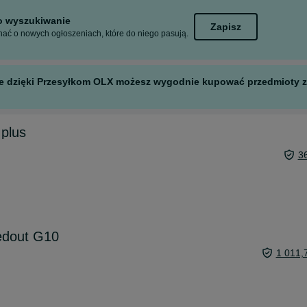
to wyszukiwanie
Zapisz
ać o nowych ogłoszeniach, które do niego pasują.
 ale dzięki Przesyłkom OLX możesz wygodnie kupować przedmioty z 
plus
3
dout G10
1 011,