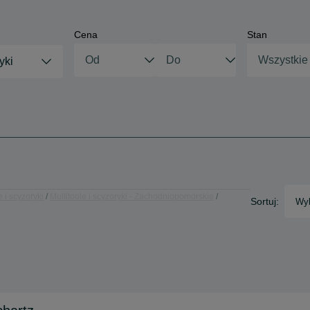
Cena
Stan
Wszystkie
yki
e i scyzoryki
Multitoole i scyzoryki - Zachodniopomorskie
Sortuj:
Wyb