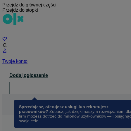
Przejdź do głównej części
Przejdź do stopki
Czat
Twoje konto
Dodaj ogłoszenie
Dla biznesu
opens in a new tab
Sprzedajesz, oferujesz usługi lub rekrutujesz
pracowników?
Zobacz, jak dzięki naszym rozwiązaniom dl
firm możesz dotrzeć do milionów użytkowników — i osiągną
swoje cele.