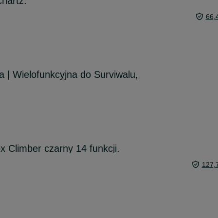
hartz.
66,
 | Wielofunkcyjna do Surviwalu,
x Climber czarny 14 funkcji.
127,