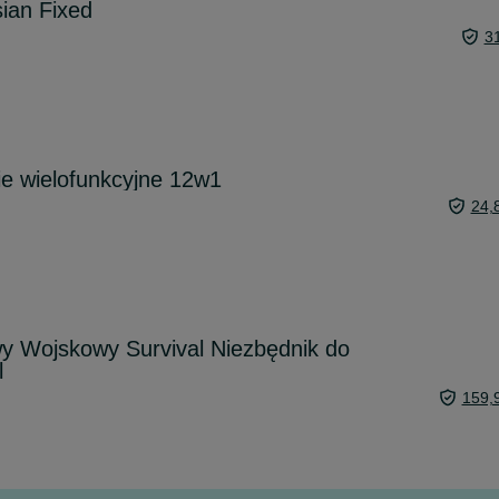
ian Fixed
3
ie wielofunkcyjne 12w1
24,
y Wojskowy Survival Niezbędnik do
l
159,