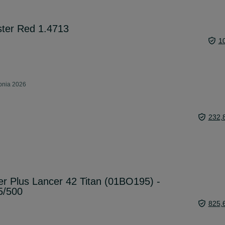
aster Red 1.4713
1
rpnia 2026
232,
r Plus Lancer 42 Titan (01BO195) -
5/500
825,