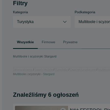
Filtry
Kategoria
Podkategoria
Turystyka
Multitoole i scyzor
Wszystkie
Firmowe
Prywatne
Multitoole i scyzoryki Stargard
Strona główna
Sport i Hobby
Turystyka
Osprzęt turystyczny
Multitool
Multitoole i scyzoryki - Stargard
Znaleźliśmy 6 ogłoszeń