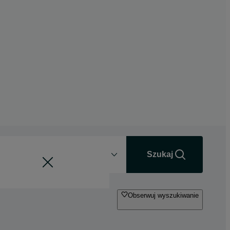
Odległość
+0 km
Szukaj
Obserwuj wyszukiwanie