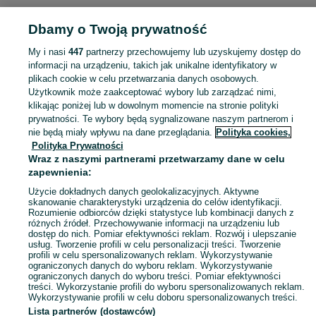
POLSKA » POMORSKIE » GDAŃSK
Dbamy o Twoją prywatność
My i nasi
447
partnerzy przechowujemy lub uzyskujemy dostęp do
KATEGORIA
informacji na urządzeniu, takich jak unikalne identyfikatory w
plikach cookie w celu przetwarzania danych osobowych.
Użytkownik może zaakceptować wybory lub zarządzać nimi,
Zobacz Więc
Sprzedaż odzieży narciarskiej Gdańsk ▶️ Nowe i używane oferty ✅ Szeroki wybór produktów w atrakcyjnych cenach ✌ Znajdź ogłoszenia na OLX.pl!
klikając poniżej lub w dowolnym momencie na stronie polityki
prywatności. Te wybory będą sygnalizowane naszym partnerom i
nie będą miały wpływu na dane przeglądania.
Polityka cookies,
Mapa kategorii
Polityka Prywatności
Mapa miejscowości
Wraz z naszymi partnerami przetwarzamy dane w celu
zapewnienia:
Mapa ministron
Użycie dokładnych danych geolokalizacyjnych. Aktywne
Popularne wyszukiwania
skanowanie charakterystyki urządzenia do celów identyfikacji.
Rozumienie odbiorców dzięki statystyce lub kombinacji danych z
różnych źródeł. Przechowywanie informacji na urządzeniu lub
dostęp do nich. Pomiar efektywności reklam. Rozwój i ulepszanie
usług. Tworzenie profili w celu personalizacji treści. Tworzenie
profili w celu spersonalizowanych reklam. Wykorzystywanie
ograniczonych danych do wyboru reklam. Wykorzystywanie
ograniczonych danych do wyboru treści. Pomiar efektywności
treści. Wykorzystanie profili do wyboru spersonalizowanych reklam.
Wykorzystywanie profili w celu doboru spersonalizowanych treści.
Lista partnerów (dostawców)