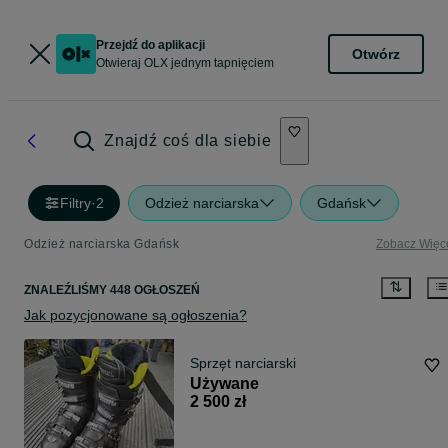
Przejdź do aplikacji
Otwórz
Otwieraj OLX jednym tapnięciem
Znajdź coś dla siebie
Filtry
·
2
Odzież narciarska
Gdańsk
Odzież narciarska Gdańsk
Zobacz Więc
ZNALEŹLIŚMY 448 OGŁOSZEŃ
Jak pozycjonowane są ogłoszenia?
Sprzęt narciarski
Używane
2 500 zł