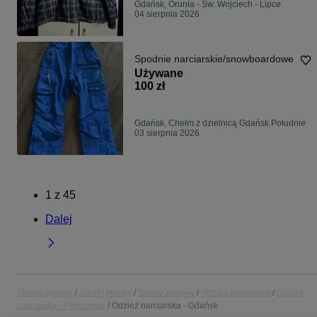
Gdańsk, Orunia - Św. Wojciech - Lipce
04 sierpnia 2026
Spodnie narciarskie/snowboardowe
Używane
100 zł
Gdańsk, Chełm z dzielnicą Gdańsk Południe
03 sierpnia 2026
1
z
45
Dalej
Strona główna
Sport i Hobby
Sporty zimowe
Odzież narciarska
Odzież
narciarska - Pomorskie
Odzież narciarska - Gdańsk