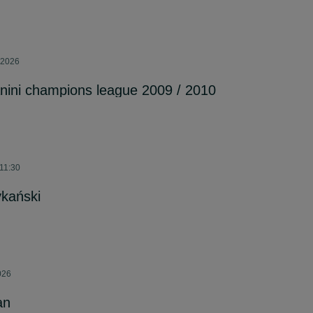
a 2026
panini champions league 2009 / 2010
 11:30
ykański
026
an