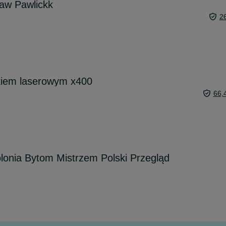
aw Pawlickk
2
ikiem laserowym x400
66,
olonia Bytom Mistrzem Polski Przegląd