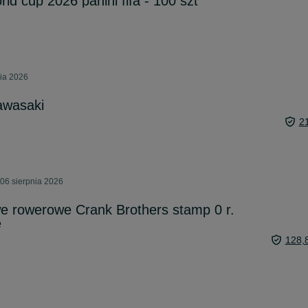
rld cup 2026 panini fifa - 100 szt
nia 2026
awasaki
2
06 sierpnia 2026
e rowerowe Crank Brothers stamp 0 r.
e
128,