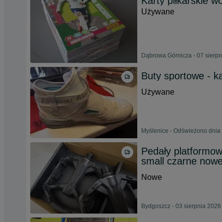
Karty piłkarskie wo
Używane
Dąbrowa Górnicza - 07 sierp
Buty sportowe - k
Używane
Myślenice - Odświeżono dnia 
Pedały platformow
small czarne now
Nowe
Bydgoszcz - 03 sierpnia 2026