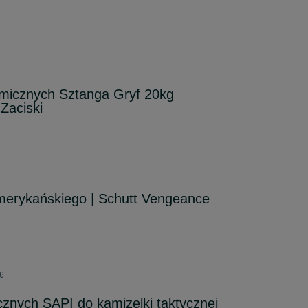
umicznych Sztanga Gryf 20kg
Zaciski
merykańskiego | Schutt Vengeance
26
ycznych SAPI do kamizelki taktycznej