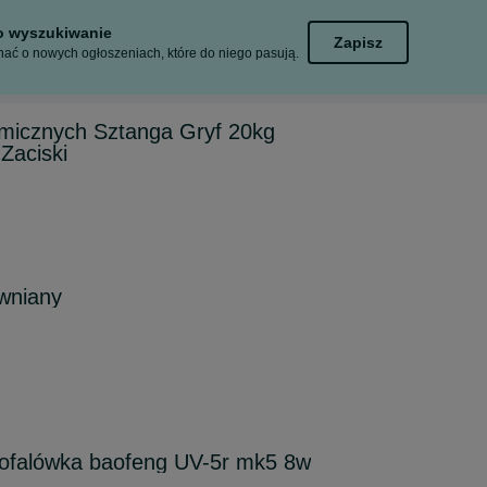
to wyszukiwanie
Zapisz
ać o nowych ogłoszeniach, które do niego pasują.
umicznych Sztanga Gryf 20kg
Zaciski
ewniany
kofalówka baofeng UV-5r mk5 8w