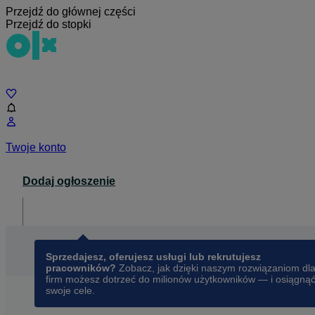
Przejdź do głównej części
Przejdź do stopki
Czat
Twoje konto
Dodaj ogłoszenie
Dla biznesu
opens in a new tab
Sprzedajesz, oferujesz usługi lub rekrutujesz
pracowników?
Zobacz, jak dzięki naszym rozwiązaniom dl
firm możesz dotrzeć do milionów użytkowników — i osiągną
swoje cele.