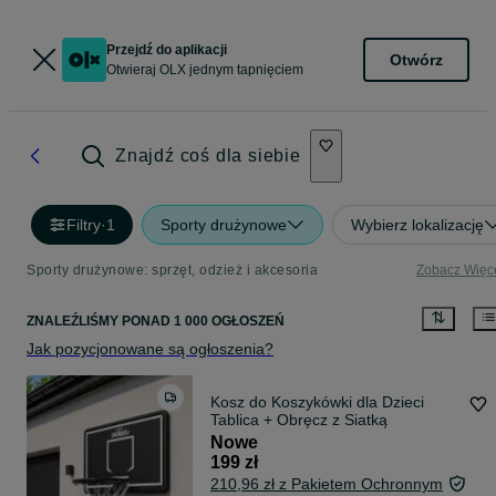
Przejdź do aplikacji
Otwórz
Otwieraj OLX jednym tapnięciem
Znajdź coś dla siebie
Filtry
·
1
Sporty drużynowe
Wybierz lokalizację
Sporty drużynowe: sprzęt, odzież i akcesoria
Zobacz Więc
ZNALEŹLIŚMY
PONAD
1 000 OGŁOSZEŃ
Jak pozycjonowane są ogłoszenia?
Kosz do Koszykówki dla Dzieci
Tablica + Obręcz z Siatką
Nowe
199 zł
210,96 zł z Pakietem Ochronnym