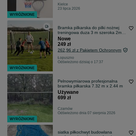
Kielce
23 lipca 2026
WYRÓŻNIONE
Bramka pilkarska do pilki nożnej
treningowa duza 3 m szeroka 2m
wysoka
Nowe
249 zł
262,96 zł z Pakietem Ochronnym
Łopuszno
Odświeżono dzisiaj o 17:37
WYRÓŻNIONE
Pelnowymiarowa profesjonalna
bramka piłkarska 7.32 m x 2.44 m
Używane
699 zł
Czarnów
Odświeżono dnia 07 sierpnia 2026
WYRÓŻNIONE
siatka piłkochwyt budowlana