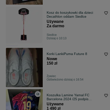
Kosz do koszykowki dla dzieci
Decathlon oddam Siedlce
Używane
Za darmo
Siedlce
Dzisiaj o 10:13
Korki LankiPuma Future 8
Nowe
150 zł
Żywiec
Odświeżono dzisiaj o 16:54
Koszulka Lamine Yamal FC
Barcelona 2024 /25 podpis
autograf certyfikat
Używane
1 490 zł