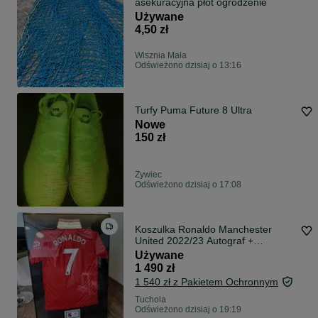
asekuracyjna płot ogrodzenie
Używane
4,50 zł
Wisznia Mała
Odświeżono dzisiaj o 13:16
Turfy Puma Future 8 Ultra
Nowe
150 zł
Żywiec
Odświeżono dzisiaj o 17:08
Koszulka Ronaldo Manchester
United 2022/23 Autograf +
Certyfikat Prezent
Używane
1 490 zł
1 540 zł z Pakietem Ochronnym
Tuchola
Odświeżono dzisiaj o 19:19