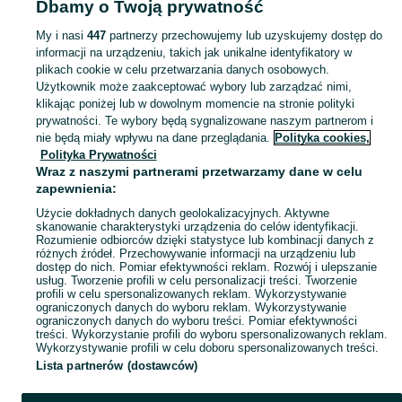
Dbamy o Twoją prywatność
Strona główna
Sport i Hobby
Skating
Rolki
Rolki - Łódzkie
Rolki - Kutno
My i nasi
447
partnerzy przechowujemy lub uzyskujemy dostęp do
informacji na urządzeniu, takich jak unikalne identyfikatory w
KATEGORIA
plikach cookie w celu przetwarzania danych osobowych.
Użytkownik może zaakceptować wybory lub zarządzać nimi,
Zobacz Więc
Sprzedaż rolek do jazdy Kutno ▶️ Aktualne oferty nowe i używane ✅ Szeroki wybór produktów w najlepszych cenach ✌ Przeglądaj ogłoszenia na OLX.pl!
klikając poniżej lub w dowolnym momencie na stronie polityki
prywatności. Te wybory będą sygnalizowane naszym partnerom i
nie będą miały wpływu na dane przeglądania.
Polityka cookies,
Mapa kategorii
Polityka Prywatności
Mapa miejscowości
Wraz z naszymi partnerami przetwarzamy dane w celu
zapewnienia:
Mapa ministron
Użycie dokładnych danych geolokalizacyjnych. Aktywne
Popularne wyszukiwania
skanowanie charakterystyki urządzenia do celów identyfikacji.
Rozumienie odbiorców dzięki statystyce lub kombinacji danych z
różnych źródeł. Przechowywanie informacji na urządzeniu lub
dostęp do nich. Pomiar efektywności reklam. Rozwój i ulepszanie
usług. Tworzenie profili w celu personalizacji treści. Tworzenie
profili w celu spersonalizowanych reklam. Wykorzystywanie
ograniczonych danych do wyboru reklam. Wykorzystywanie
ograniczonych danych do wyboru treści. Pomiar efektywności
treści. Wykorzystanie profili do wyboru spersonalizowanych reklam.
Wykorzystywanie profili w celu doboru spersonalizowanych treści.
Lista partnerów (dostawców)