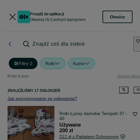
Przejdź do aplikacji
Otwórz
Otwieraj OLX jednym tapnięciem
Znajdź coś dla siebie
Filtry
·
2
Rolki
Kutno
Rolki Kutno
Zobacz Więc
ZNALEŹLIŚMY 17 OGŁOSZEŃ
Jak pozycjonowane są ogłoszenia?
Rolki Łyżwy damskie Tempish 37 -
Dostawa gratis
40
Używane
200 zł
212 zł z Pakietem Ochronnym