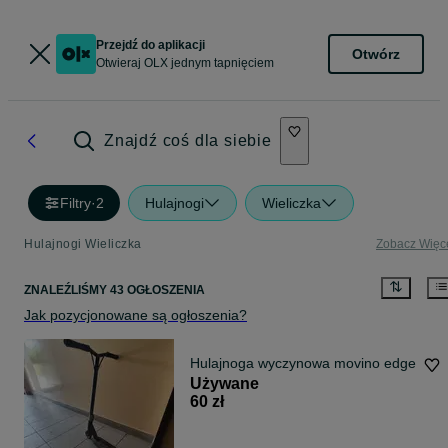
Przejdź do aplikacji
Otwórz
Otwieraj OLX jednym tapnięciem
Znajdź coś dla siebie
Filtry
·
2
Hulajnogi
Wieliczka
Hulajnogi Wieliczka
Zobacz Więc
ZNALEŹLIŚMY 43 OGŁOSZENIA
Jak pozycjonowane są ogłoszenia?
Hulajnoga wyczynowa movino edge
Używane
60 zł