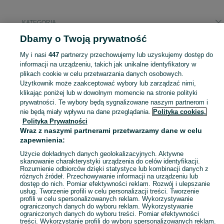
KATEGORIA
Dbamy o Twoją prywatność
Popularne wyszukiwania
My i nasi
447
partnerzy przechowujemy lub uzyskujemy dostęp do
hulajnoga
informacji na urządzeniu, takich jak unikalne identyfikatory w
plikach cookie w celu przetwarzania danych osobowych.
Użytkownik może zaakceptować wybory lub zarządzać nimi,
Zobacz Więc
Sprzedaż hulajnóg Wieliczka ▶️ Aktualne oferty nowe i używane ✅ Szeroki wybór produktów w atrakcyjnych cenach ✌ Przeglądaj ogłoszenia na OLX.pl!
klikając poniżej lub w dowolnym momencie na stronie polityki
prywatności. Te wybory będą sygnalizowane naszym partnerom i
nie będą miały wpływu na dane przeglądania.
Polityka cookies,
Mapa kategorii
Polityka Prywatności
Mapa miejscowości
Wraz z naszymi partnerami przetwarzamy dane w celu
zapewnienia:
Mapa ministron
Popularne wyszukiwania
Użycie dokładnych danych geolokalizacyjnych. Aktywne
skanowanie charakterystyki urządzenia do celów identyfikacji.
Rozumienie odbiorców dzięki statystyce lub kombinacji danych z
różnych źródeł. Przechowywanie informacji na urządzeniu lub
dostęp do nich. Pomiar efektywności reklam. Rozwój i ulepszanie
usług. Tworzenie profili w celu personalizacji treści. Tworzenie
profili w celu spersonalizowanych reklam. Wykorzystywanie
ograniczonych danych do wyboru reklam. Wykorzystywanie
ograniczonych danych do wyboru treści. Pomiar efektywności
treści. Wykorzystanie profili do wyboru spersonalizowanych reklam.