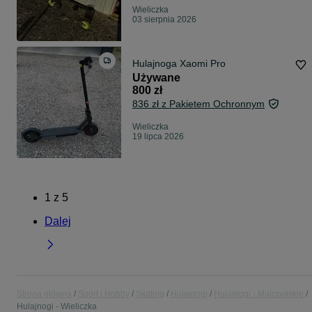
Wieliczka
03 sierpnia 2026
Hulajnoga Xaomi Pro
Używane
800 zł
836 zł z Pakietem Ochronnym
Wieliczka
19 lipca 2026
1
z
5
Dalej
Strona główna
Sport i Hobby
Skating
Hulajnogi
Hulajnogi - Małopolskie
Hulajnogi - Wieliczka