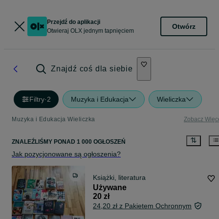
Przejdź do aplikacji
Otwórz
Otwieraj OLX jednym tapnięciem
Znajdź coś dla siebie
Filtry
·
2
Muzyka i Edukacja
Wieliczka
Muzyka i Edukacja Wieliczka
Zobacz Więc
ZNALEŹLIŚMY
PONAD
1 000 OGŁOSZEŃ
Jak pozycjonowane są ogłoszenia?
Książki, literatura
Używane
20 zł
24,20 zł z Pakietem Ochronnym