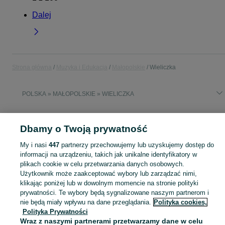
Dalej
Strona główna
Muzyka i Edukacja
Małopolskie
Wieliczka
POLSKA » MAŁOPOLSKIE » WIELICZKA
MUZYKA I EDUKACJA
Dbamy o Twoją prywatność
My i nasi
447
partnerzy przechowujemy lub uzyskujemy dostęp do
KATEGORIA
informacji na urządzeniu, takich jak unikalne identyfikatory w
plikach cookie w celu przetwarzania danych osobowych.
Zobacz Więc
Użytkownik może zaakceptować wybory lub zarządzać nimi,
Sprzedaż towarów dla relaksu, twórczości i nauki Wieliczka ▶️ Nowe i używane instrumenty, książki, filmy i inne ✌ Kupuj i sprzedawaj na OLX.pl!
klikając poniżej lub w dowolnym momencie na stronie polityki
prywatności. Te wybory będą sygnalizowane naszym partnerom i
Mapa kategorii
nie będą miały wpływu na dane przeglądania.
Polityka cookies,
Polityka Prywatności
Mapa miejscowości
Wraz z naszymi partnerami przetwarzamy dane w celu