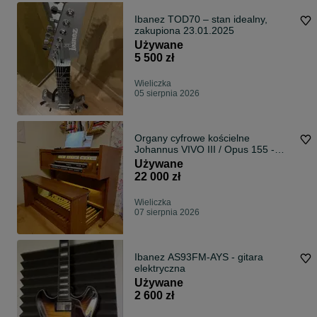
Ibanez TOD70 – stan idealny,
zakupiona 23.01.2025
Używane
5 500 zł
Wieliczka
05 sierpnia 2026
Organy cyfrowe kościelne
Johannus VIVO III / Opus 155 -
gwarancja 7 lat
Używane
22 000 zł
Wieliczka
07 sierpnia 2026
Ibanez AS93FM-AYS - gitara
elektryczna
Używane
2 600 zł