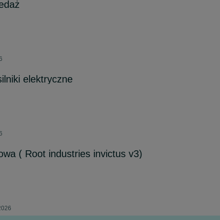
zedaż
6
ilniki elektryczne
6
wa ( Root industries invictus v3)
 2026