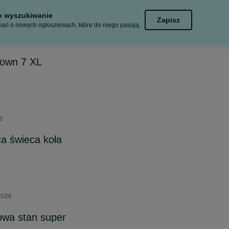
to wyszukiwanie
Zapisz
ać o nowych ogłoszeniach, które do niego pasują.
Town 7 XL
6
ca świeca koła
 2026
owa stan super