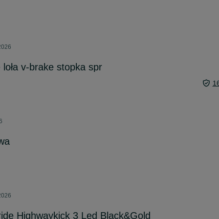
 2026
 loła v-brake stopka spr
1
6
owa
 2026
ride Highwaykick 3 Led Black&Gold