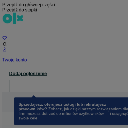
Przejdź do głównej części
Przejdź do stopki
Czat
Twoje konto
Dodaj ogłoszenie
Dla biznesu
opens in a new tab
Sprzedajesz, oferujesz usługi lub rekrutujesz
pracowników?
Zobacz, jak dzięki naszym rozwiązaniom dl
firm możesz dotrzeć do milionów użytkowników — i osiągną
swoje cele.