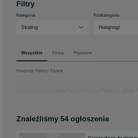
Filtry
Kategoria
Podkategoria
Skating
Hulajnogi
Wszystkie
Firma
Prywatne
Hulajnogi Piekary Śląskie
Strona główna
Sport i Hobby
Skating
Hulajnogi
Hulajnogi - Śląskie
Znaleźliśmy 54 ogłoszenia