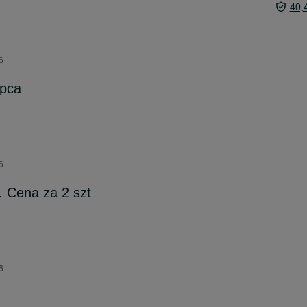
40,
6
opca
6
. Cena za 2 szt
6