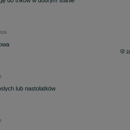
ę do trików w dobrym stanie
 2026
nowa
1
6
oslych lub nastolatków
6