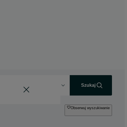
Odległość
+0 km
Szukaj
Obserwuj wyszukiwanie