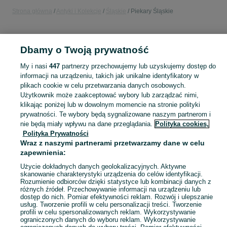
Strona główna
Antyki i Kolekcje
Śląskie
Piekary Śląskie
ANTYKI I KOLEKCJE
Dbamy o Twoją prywatność
KATEGORIA
My i nasi
447
partnerzy przechowujemy lub uzyskujemy dostęp do
informacji na urządzeniu, takich jak unikalne identyfikatory w
plikach cookie w celu przetwarzania danych osobowych.
Antyki i przedmioty kolekcjonerskie na OLX – odkryj wyjątkowe oferty antyków i rzadkich przedmiotów. Sprawdź unikalne kolekcje! Piekary Śląskie i okolice.
Zobacz Więc
Użytkownik może zaakceptować wybory lub zarządzać nimi,
klikając poniżej lub w dowolnym momencie na stronie polityki
Mapa kategorii
prywatności. Te wybory będą sygnalizowane naszym partnerom i
nie będą miały wpływu na dane przeglądania.
Polityka cookies,
Mapa miejscowości
Polityka Prywatności
Mapa ministron
Wraz z naszymi partnerami przetwarzamy dane w celu
zapewnienia:
Popularne wyszukiwania
Użycie dokładnych danych geolokalizacyjnych. Aktywne
skanowanie charakterystyki urządzenia do celów identyfikacji.
Rozumienie odbiorców dzięki statystyce lub kombinacji danych z
różnych źródeł. Przechowywanie informacji na urządzeniu lub
dostęp do nich. Pomiar efektywności reklam. Rozwój i ulepszanie
usług. Tworzenie profili w celu personalizacji treści. Tworzenie
profili w celu spersonalizowanych reklam. Wykorzystywanie
ograniczonych danych do wyboru reklam. Wykorzystywanie