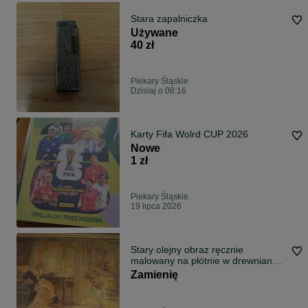
Stara zapalniczka
Używane
40 zł
Piekary Śląskie
Dzisiaj o 08:16
Karty Fifa Wolrd CUP 2026
Nowe
1 zł
Piekary Śląskie
19 lipca 2026
Stary olejny obraz ręcznie
malowany na płótnie w drewnianej
ramie
Zamienię