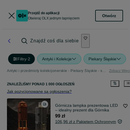
Przejdź do aplikacji
Otwórz
Otwieraj OLX jednym tapnięciem
Znajdź coś dla siebie
Filtry
·
2
Antyki i Kolekcje
Piekary Śląskie
Antyki i przedmioty kolekcjonerskie - Piekary Śląskie - sprawdź ogłoszenia w Twojej okolicy
Zobacz Więc
ZNALEŹLIŚMY
PONAD
1 000 OGŁOSZEŃ
Jak pozycjonowane są ogłoszenia?
Górnicza lampka prezentowa LED
– idealny prezent dla Górnika
99 zł
106,96 zł z Pakietem Ochronnym