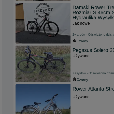
Damski Rower Tr
Rozmiar S 46cm 
Hydraulika Wysył
Jak nowe
Żyrardów - Odświeżono dzisia
Czarny
Pegasus Solero 28
Używane
Kasyldów - Odświeżono dzisia
Czarny
Rower Atlanta Str
Używane