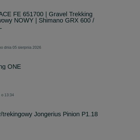
E FE 651700 | Gravel Trekking
awowy NOWY | Shimano GRX 600 /
L
o dnia 05 sierpnia 2026
ing ONE
j o 13:34
trekingowy Jongerius Pinion P1.18