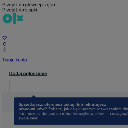
Przejdź do głównej części
Przejdź do stopki
Czat
Twoje konto
Dodaj ogłoszenie
Dla biznesu
opens in a new tab
Sprzedajesz, oferujesz usługi lub rekrutujesz
pracowników?
Zobacz, jak dzięki naszym rozwiązaniom dl
firm możesz dotrzeć do milionów użytkowników — i osiągną
swoje cele.