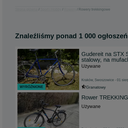
Strona główna
Sport i Hobby
Rowery
Rowery trekkingowe
Znaleźliśmy
ponad
1 000 ogłoszeń
Gudereit na STX Sp
stalowy, na mufach
Używane
Kraków, Swoszowice - 01 sie
WYRÓŻNIONE
Granatowy
Rower TREKKING 
Używane