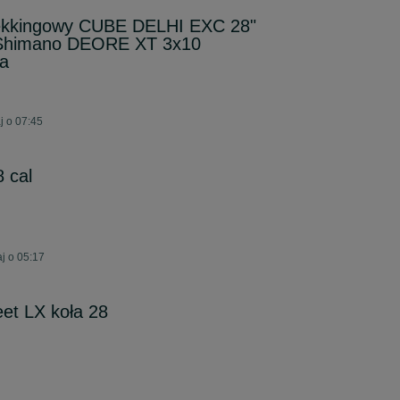
ekkingowy CUBE DELHI EXC 28"
Shimano DEORE XT 3x10
ka
j o 07:45
 cal
j o 05:17
eet LX koła 28