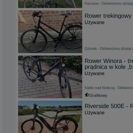
Parczew - Odświeżono dzisiaj
Rower trekingowy 
Używane
Ozimek - Odświeżono dzisiaj 
Rower Winora - tr
prądnica w kole ,b
Używane
Nakło nad Notecią - Odświeżo
Grafitowy
Riverside 500E - 
Używane