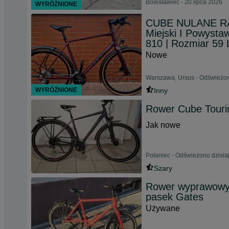
Bolesławiec - 20 lipca 2026
WYRÓŻNIONE
CUBE NULANE RAC
Miejski I Powyst
810 | Rozmiar 59 
Nowe
Warszawa, Ursus - Odświeżon
WYRÓŻNIONE
Inny
Rower Cube Tour
Jak nowe
Połaniec - Odświeżono dzisia
Szary
Rower wyprawowy/
pasek Gates
Używane