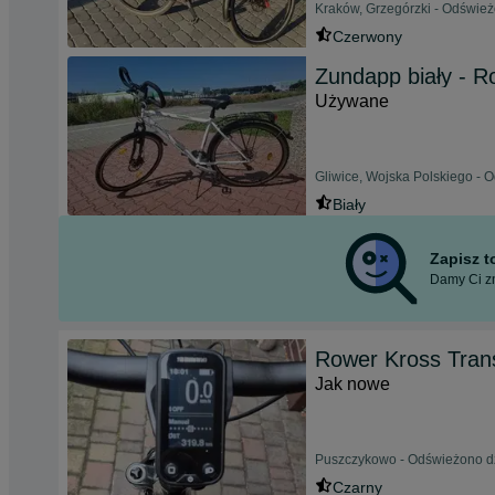
Kraków, Grzegórzki - Odśwież
Czerwony
Zundapp biały - R
Używane
Gliwice, Wojska Polskiego - O
Biały
Zapisz 
Damy Ci zn
Rower Kross Tran
Jak nowe
Puszczykowo - Odświeżono dz
Czarny