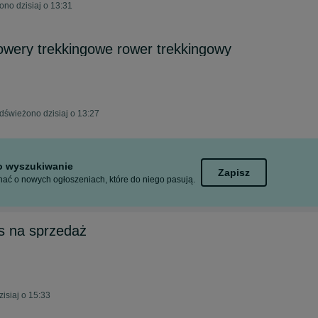
ono dzisiaj o 13:31
owery trekkingowe rower trekkingowy
dświeżono dzisiaj o 13:27
to wyszukiwanie
Zapisz
ać o nowych ogłoszeniach, które do niego pasują.
s na sprzedaż
isiaj o 15:33