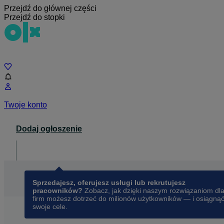
Przejdź do głównej części
Przejdź do stopki
Czat
Twoje konto
Dodaj ogłoszenie
Dla biznesu
opens in a new tab
Sprzedajesz, oferujesz usługi lub rekrutujesz
pracowników?
Zobacz, jak dzięki naszym rozwiązaniom dl
firm możesz dotrzeć do milionów użytkowników — i osiągną
swoje cele.