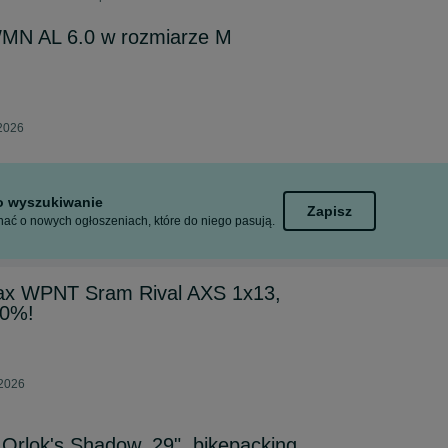
WMN AL 6.0 w rozmiarze M
 2026
to wyszukiwanie
Zapisz
ać o nowych ogłoszeniach, które do niego pasują.
ax WPNT Sram Rival AXS 1x13,
 0%!
 2026
Orlok's Shadow, 29", bikepacking,