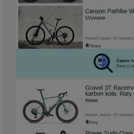
Canyon Pathlite 
Używane
Poznań, Łazarz - 07 sierpnia
Szary
Zapisz 
Damy Ci zn
Gravel 3T Racem
karbon koła. Raty
Nowe
Poznań, Jeżyce - 07 sierpnia
Inny
Rower Surly Ogre 