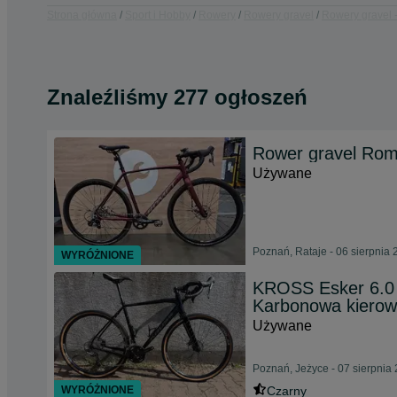
Strona główna
Sport i Hobby
Rowery
Rowery gravel
Rowery gravel 
Znaleźliśmy 277 ogłoszeń
Rower gravel Rom
Używane
Poznań, Rataje - 06 sierpnia
WYRÓŻNIONE
KROSS Esker 6.0 
Karbonowa kierow
Używane
Poznań, Jeżyce - 07 sierpnia
WYRÓŻNIONE
Czarny