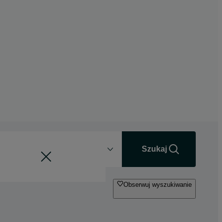
Odległość
+0 km
Szukaj
Obserwuj wyszukiwanie