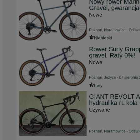
Nowy rower Marin 
Gravel, gwarancja
Nowe
Poznań, Naramowice - Odświe
Niebieski
Rower Surly Grapp
gravel. Raty 0%!
Nowe
Poznań, Jeżyce - 07 sierpnia
Inny
GIANT REVOLT AX
hydraulika rL ko
Używane
Poznań, Naramowice - Odświe