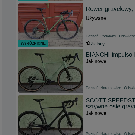
Rower gravelowy, 
Używane
Poznań, Podolany - Odświeżo
WYRÓŻNIONE
Zielony
BIANCHI impulso
Jak nowe
Poznań, Naramowice - Odświe
SCOTT SPEEDSTE
sztywne osie grave
Jak nowe
Poznań, Naramowice - Odświe