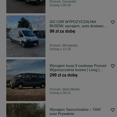
Poznań, Grunwald
Dzisiaj o 08:28
GO CAR WYPOZYCZALNIA
BUSÓW, wynajem, auta dostawcze,
autolawety, busy
99 zł za dobę
Poznań, Winogrady
Dzisiaj o 12:19
Wynajem busa 9 osobowy Poznań
Wypożyczalnia busów | Long |
Automat/Manual | Renault Trafic
299 zł za dobę
Nissan Primastar Ford Transit
Poznań, Stare Miasto
Dzisiaj o 06:15
Wynajem Samochodów – TAXI
oraz Prywatnie