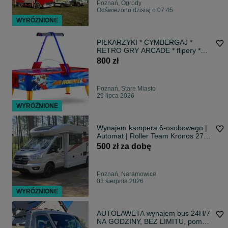
Poznań, Ogrody
Odświeżono dzisiaj o 07:45
WYRÓŻNIONE
PIŁKARZYKI * CYMBERGAJ *
RETRO GRY ARCADE * flipery *
darty * mobilne kasyno
800 zł
Poznań, Stare Miasto
29 lipca 2026
WYRÓŻNIONE
Wynajem kampera 6-osobowego |
Automat | Roller Team Kronos 274
TL | okolice Poznania
500 zł za dobę
Poznań, Naramowice
03 sierpnia 2026
WYRÓŻNIONE
AUTOLAWETA wynajem bus 24H/7
NA GODZINY, BEZ LIMITU, pomoc