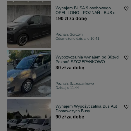
Wynajem BUSA 9 osobowego
OPEL LONG - POZNAŃ - BUS od
190zł / dzień
190 zł za dobę
Poznań, Górczyn
Odświeżono dzisiaj o 10:41
Wypożyczalnia wynajem od 30zł/d
Poznań SZCZEPANKOWO
wynajmę wypożyczę
30 zł za dobę
Poznań, Szczepankowo
Dzisiaj o 11:44
Wynajem Wypożyczalnia Bus Aut
Dostawczych Busy
90 zł za dobę