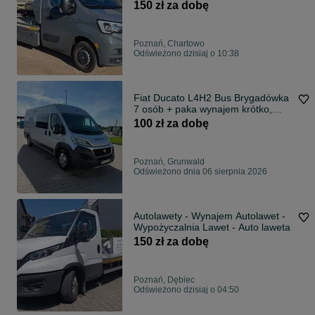
drogowa
150 zł za dobę
Poznań, Chartowo
Odświeżono dzisiaj o 10:38
Fiat Ducato L4H2 Bus Brygadówka
7 osób + paka wynajem krótko,
średnio oraz długoterminowy
100 zł za dobę
Polska Zagranica HAK Pełen serwis
ubezpieczenie
Poznań, Grunwald
Odświeżono dnia 06 sierpnia 2026
Autolawety - Wynajem Autolawet -
Wypożyczalnia Lawet - Auto laweta
150 zł za dobę
Poznań, Dębiec
Odświeżono dzisiaj o 04:50