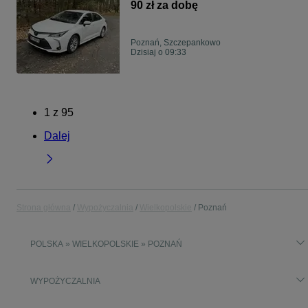
90 zł za dobę
Poznań, Szczepankowo
Dzisiaj o 09:33
1
z
95
Dalej
Strona główna
Wypożyczalnia
Wielkopolskie
Poznań
POLSKA » WIELKOPOLSKIE » POZNAŃ
WYPOŻYCZALNIA