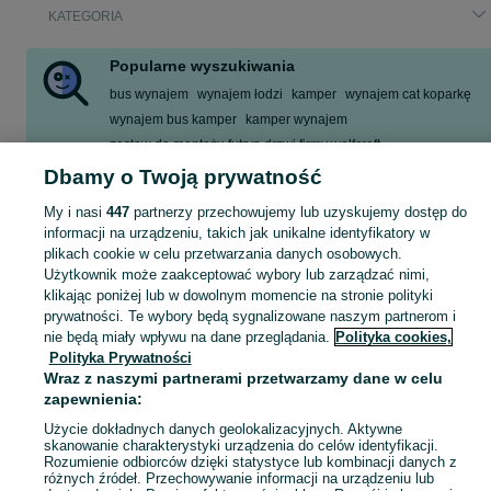
KATEGORIA
Popularne wyszukiwania
bus wynajem
wynajem łodzi
kamper
wynajem cat koparkę
wynajem bus kamper
kamper wynajem
zestaw do montażu futryn drzwi firmy wolfcraft
wynajem koparki na gąsienicach
Dbamy o Twoją prywatność
Zobacz Więcej
My i nasi
447
partnerzy przechowujemy lub uzyskujemy dostęp do
informacji na urządzeniu, takich jak unikalne identyfikatory w
plikach cookie w celu przetwarzania danych osobowych.
Skorzystaj z największego serwisu ogłoszeniowego - Poznań i okolice! - kupuj lub sprzedawaj jeszcze wygodniej w kategorii Wypożyczalnia!
Zobacz Więc
Użytkownik może zaakceptować wybory lub zarządzać nimi,
klikając poniżej lub w dowolnym momencie na stronie polityki
Mapa kategorii
prywatności. Te wybory będą sygnalizowane naszym partnerom i
nie będą miały wpływu na dane przeglądania.
Polityka cookies,
Mapa miejscowości
Polityka Prywatności
Mapa ministron
Wraz z naszymi partnerami przetwarzamy dane w celu
Popularne wyszukiwania
zapewnienia:
Użycie dokładnych danych geolokalizacyjnych. Aktywne
skanowanie charakterystyki urządzenia do celów identyfikacji.
Rozumienie odbiorców dzięki statystyce lub kombinacji danych z
różnych źródeł. Przechowywanie informacji na urządzeniu lub