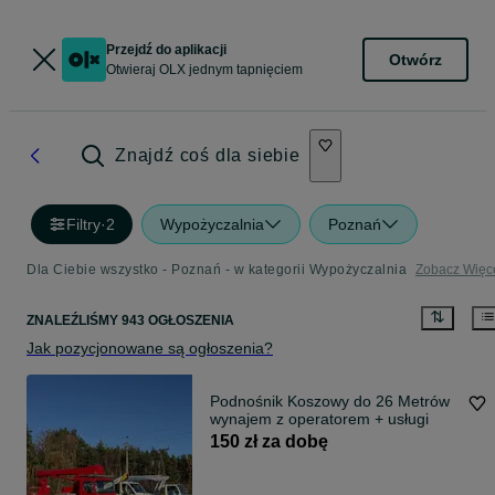
Przejdź do aplikacji
Otwórz
Otwieraj OLX jednym tapnięciem
Znajdź coś dla siebie
Filtry
·
2
Wypożyczalnia
Poznań
Dla Ciebie wszystko - Poznań - w kategorii Wypożyczalnia
Zobacz Więc
ZNALEŹLIŚMY 943 OGŁOSZENIA
Jak pozycjonowane są ogłoszenia?
Podnośnik Koszowy do 26 Metrów
wynajem z operatorem + usługi
150 zł za dobę