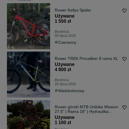
Rower Kellys Spider
Używane
1 550 zł
Brodnica
09 lipca 2026
Czerwony
Rower TREK Procaliber 8 rama XL
Używane
4 800 zł
Brodnica
26 lipca 2026
Wielokolorowy
Rower górski MTB Unibike Mission
27.5" | Rama 18" | Hydraulika
Shimano | BDB
Używane
1 100 zł