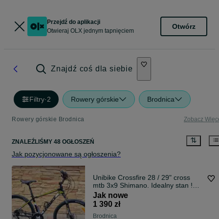
Przejdź do aplikacji
Otwórz
Otwieraj OLX jednym tapnięciem
Znajdź coś dla siebie
Filtry
·
2
Rowery górskie
Brodnica
Rowery górskie Brodnica
Zobacz Więc
ZNALEŹLIŚMY 48 OGŁOSZEŃ
Jak pozycjonowane są ogłoszenia?
Unibike Crossfire 28 / 29" cross
mtb 3x9 Shimano. Idealny stan !
Hydraulika
Jak nowe
1 390 zł
Brodnica