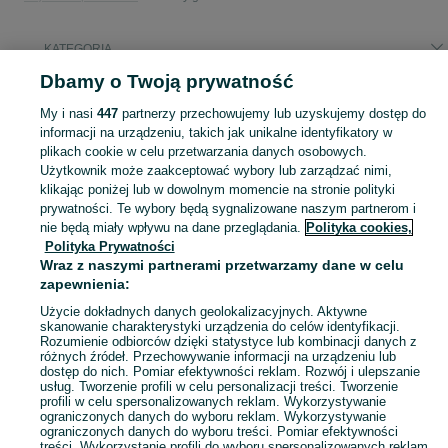
KATEGORIA
Dbamy o Twoją prywatność
Popularne wyszukiwania
My i nasi
447
partnerzy przechowujemy lub uzyskujemy dostęp do
trek
informacji na urządzeniu, takich jak unikalne identyfikatory w
plikach cookie w celu przetwarzania danych osobowych.
Użytkownik może zaakceptować wybory lub zarządzać nimi,
Zobacz Więc
Sprzedaż rowerów górskich Brodnica ▶️ Aktualne oferty nowe i używane ✅ Szeroki wybór produktów w najlepszych cenach ✌ Sprawdź oferty na OLX.pl!
klikając poniżej lub w dowolnym momencie na stronie polityki
prywatności. Te wybory będą sygnalizowane naszym partnerom i
nie będą miały wpływu na dane przeglądania.
Polityka cookies,
Mapa kategorii
Polityka Prywatności
Mapa miejscowości
Wraz z naszymi partnerami przetwarzamy dane w celu
zapewnienia:
Mapa ministron
Popularne wyszukiwania
Użycie dokładnych danych geolokalizacyjnych. Aktywne
skanowanie charakterystyki urządzenia do celów identyfikacji.
Rozumienie odbiorców dzięki statystyce lub kombinacji danych z
różnych źródeł. Przechowywanie informacji na urządzeniu lub
dostęp do nich. Pomiar efektywności reklam. Rozwój i ulepszanie
usług. Tworzenie profili w celu personalizacji treści. Tworzenie
profili w celu spersonalizowanych reklam. Wykorzystywanie
ograniczonych danych do wyboru reklam. Wykorzystywanie
ograniczonych danych do wyboru treści. Pomiar efektywności
treści. Wykorzystanie profili do wyboru spersonalizowanych reklam.