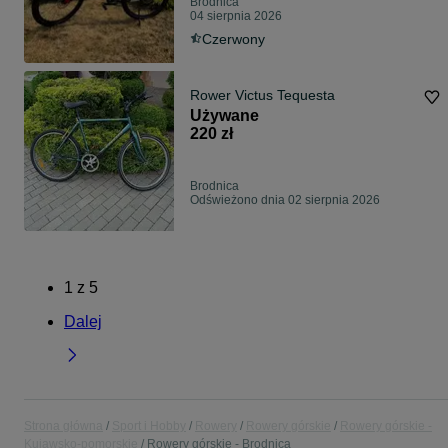
Brodnica
04 sierpnia 2026
Czerwony
Rower Victus Tequesta
Używane
220 zł
Brodnica
Odświeżono dnia 02 sierpnia 2026
1
z
5
Dalej
Strona główna
Sport i Hobby
Rowery
Rowery górskie
Rowery górskie -
Kujawsko-pomorskie
Rowery górskie - Brodnica