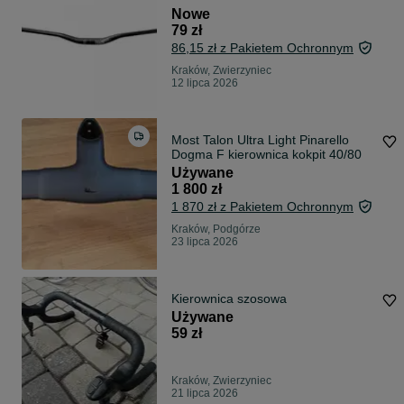
wznios 30mm
Nowe
79 zł
86,15 zł z Pakietem Ochronnym
Kraków, Zwierzyniec
12 lipca 2026
Most Talon Ultra Light Pinarello
Dogma F kierownica kokpit 40/80
Używane
1 800 zł
1 870 zł z Pakietem Ochronnym
Kraków, Podgórze
23 lipca 2026
Kierownica szosowa
Używane
59 zł
Kraków, Zwierzyniec
21 lipca 2026