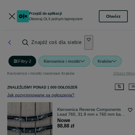
Przejdź do aplikacji
Otwórz
Otwieraj OLX jednym tapnięciem
Znajdź coś dla siebie
Filtry
·
2
Kierownice i mostki
Kraków
Kierownice i mostki rowerowe Kraków
Zobacz Więc
ZNALEŹLIŚMY
PONAD
1 000 OGŁOSZEŃ
Jak pozycjonowane są ogłoszenia?
Kierownica Reverse Components
Lead 760, 31.8 mm x 760 mm back
9° RISE 20 mm enduro ebike bar
Nowe
88,88 zł