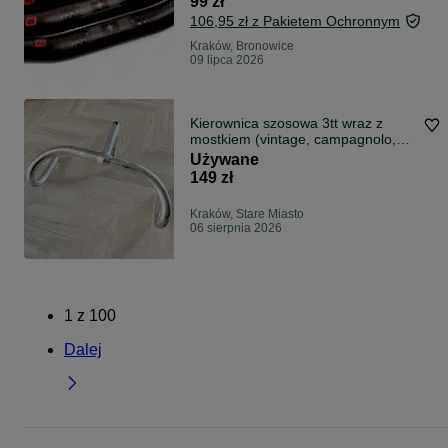
99 zł
106,95 zł z Pakietem Ochronnym
Kraków, Bronowice
09 lipca 2026
Kierownica szosowa 3tt wraz z
mostkiem (vintage, campagnolo,
columbus)
Używane
149 zł
Kraków, Stare Miasto
06 sierpnia 2026
1
z
100
Dalej