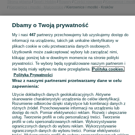
Strona główna
Sport i Hobby
Rowery
Części rowerowe
Kierownice i most
Kierownice i mostki - Małopolskie
Kierownice i mostki - Kraków
POLSKA » MAŁOPOLSKIE » KRAKÓW
Dbamy o Twoją prywatność
My i nasi
447
partnerzy przechowujemy lub uzyskujemy dostęp do
KATEGORIA
informacji na urządzeniu, takich jak unikalne identyfikatory w
plikach cookie w celu przetwarzania danych osobowych.
Użytkownik może zaakceptować wybory lub zarządzać nimi,
Zobacz Więc
Sprzedaż kierownic i mostków rowerowych Kraków ▶️ Nowe i używane oferty ✅ Szeroki wybór w najlepszych cenach ✌ Znajdź ogłoszenia na OLX.pl!
klikając poniżej lub w dowolnym momencie na stronie polityki
prywatności. Te wybory będą sygnalizowane naszym partnerom i
nie będą miały wpływu na dane przeglądania.
Polityka cookies,
Mapa kategorii
Polityka Prywatności
Mapa miejscowości
Wraz z naszymi partnerami przetwarzamy dane w celu
zapewnienia:
Mapa ministron
Popularne wyszukiwania
Użycie dokładnych danych geolokalizacyjnych. Aktywne
skanowanie charakterystyki urządzenia do celów identyfikacji.
Rozumienie odbiorców dzięki statystyce lub kombinacji danych z
różnych źródeł. Przechowywanie informacji na urządzeniu lub
dostęp do nich. Pomiar efektywności reklam. Rozwój i ulepszanie
usług. Tworzenie profili w celu personalizacji treści. Tworzenie
profili w celu spersonalizowanych reklam. Wykorzystywanie
ograniczonych danych do wyboru reklam. Wykorzystywanie
ograniczonych danych do wyboru treści. Pomiar efektywności