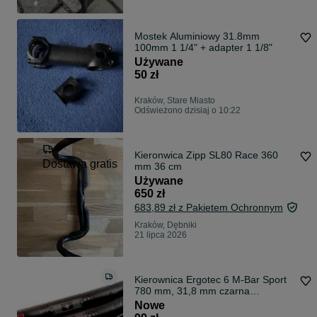
Mostek Aluminiowy 31.8mm
100mm 1 1/4" + adapter 1 1/8"
Używane
50 zł
Kraków, Stare Miasto
Odświeżono dzisiaj o 10:22
Kieronwica Zipp SL80 Race 360
Dostawa gratis
mm 36 cm
Używane
650 zł
683,89 zł z Pakietem Ochronnym
Kraków, Dębniki
21 lipca 2026
Kierownica Ergotec 6 M-Bar Sport
780 mm, 31,8 mm czarna
PROMOCJA ! KrK
Nowe