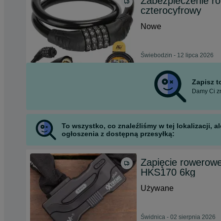
Zabezpieczenie ro
czterocyfrowy
Nowe
Świebodzin - 12 lipca 2026
Zapisz 
Damy Ci zn
To wszystko, co znaleźliśmy w tej lokalizacji,
ogłoszenia z dostępną przesyłką:
Zapięcie rowero
HKS170 6kg
Używane
Świdnica - 02 sierpnia 2026