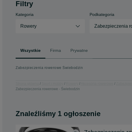
Filtry
Kategoria
Podkategoria
Rowery
Zabezpieczenia 
Wszystkie
Firma
Prywatne
Zabezpieczenia rowerowe Świebodzin
Strona główna
Sport i Hobby
Rowery
Akcesoria rowerowe
Zabezpie
Zabezpieczenia rowerowe - Świebodzin
Znaleźliśmy 1 ogłoszenie