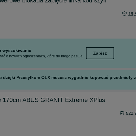
werowe blokada zapięcie linka kod szyfr
19,
to wyszukiwanie
Zapisz
ać o nowych ogłoszeniach, które do niego pasują.
 ale dzięki Przesyłkom OLX możesz wygodnie kupować przedmioty z 
we 170cm ABUS GRANIT Extreme XPlus
522,