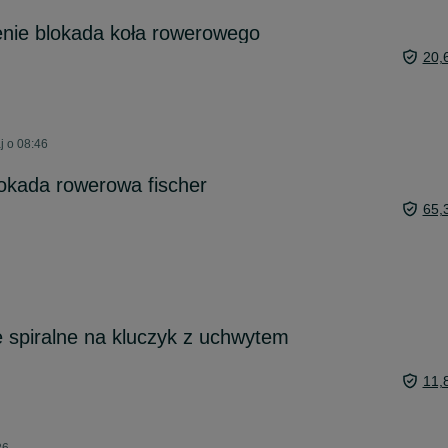
nie blokada koła rowerowego
20,
j o 08:46
okada rowerowa fischer
65,
 spiralne na kluczyk z uchwytem
11,