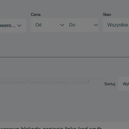
Cena
Stan
Wszystkie
rowerowe
czenia rowerowe
Zabezpieczenia rowerowe - Lubuskie
Sortuj:
Wyb