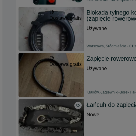
Gniewoszów - 06 sierpnia 20
Blokada tylnego k
(zapięcie rowerow
Dostawa gratis
Używane
Warszawa, Śródmieście - 01 
Zapięcie rowerowe
Dostawa gratis
Używane
Kraków, Łagiewniki-Borek Fałę
Łańcuh do zapięc
Nowe