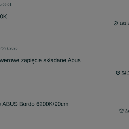
o 09:01
00K
191,
ierpnia 2026
owerowe zapięcie składane Abus
54,
we ABUS Bordo 6200K/90cm
3