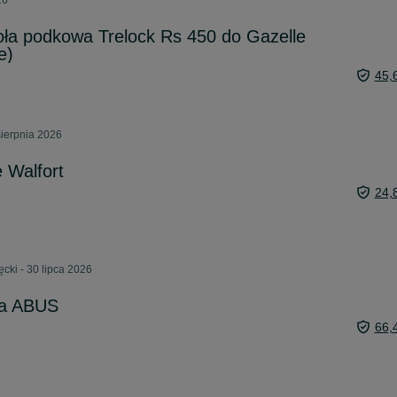
26
oła podkowa Trelock Rs 450 do Gazelle
e)
45,
sierpnia 2026
 Walfort
24,
cki - 30 lipca 2026
ia ABUS
66,