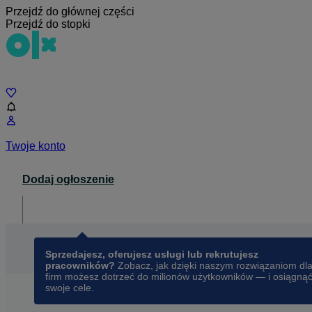
Przejdź do głównej części
Przejdź do stopki
Czat
Twoje konto
Dodaj ogłoszenie
Dla biznesu
opens in a new tab
Sprzedajesz, oferujesz usługi lub rekrutujesz
pracowników?
Zobacz, jak dzięki naszym rozwiązaniom dl
firm możesz dotrzeć do milionów użytkowników — i osiągną
swoje cele.