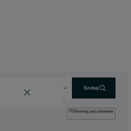
Odległość
+0 km
Szukaj
Obserwuj wyszukiwanie