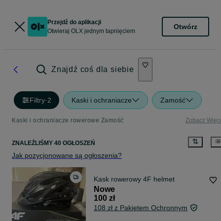
Przejdź do aplikacji
Otwórz
Otwieraj OLX jednym tapnięciem
Znajdź coś dla siebie
Filtry
·
2
Kaski i ochraniacze
Zamość
Kaski i ochraniacze rowerowe Zamość
Zobacz Więc
ZNALEŹLIŚMY 40 OGŁOSZEŃ
Jak pozycjonowane są ogłoszenia?
Kask rowerowy 4F helmet
Nowe
100 zł
108 zł z Pakietem Ochronnym