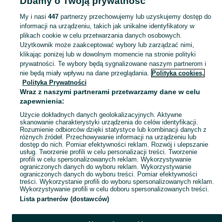
Dbamy o Twoją prywatność
ochraniacze
Kaski i ochraniacze - Lubelskie
Kaski i ochraniacze - Zamość
My i nasi
447
partnerzy przechowujemy lub uzyskujemy dostęp do
informacji na urządzeniu, takich jak unikalne identyfikatory w
KATEGORIA
plikach cookie w celu przetwarzania danych osobowych.
Użytkownik może zaakceptować wybory lub zarządzać nimi,
Zobacz Więc
Sprzedaż kasków i ochraniaczy rowerowych Zamość ▶️ Aktualne oferty ✅ Duży wybór produktów w atrakcyjnych cenach ✌ Znajdź ogłoszenia na OLX.pl!
klikając poniżej lub w dowolnym momencie na stronie polityki
prywatności. Te wybory będą sygnalizowane naszym partnerom i
nie będą miały wpływu na dane przeglądania.
Polityka cookies,
Mapa kategorii
Polityka Prywatności
Mapa miejscowości
Wraz z naszymi partnerami przetwarzamy dane w celu
zapewnienia:
Mapa ministron
Użycie dokładnych danych geolokalizacyjnych. Aktywne
Popularne wyszukiwania
skanowanie charakterystyki urządzenia do celów identyfikacji.
Rozumienie odbiorców dzięki statystyce lub kombinacji danych z
różnych źródeł. Przechowywanie informacji na urządzeniu lub
dostęp do nich. Pomiar efektywności reklam. Rozwój i ulepszanie
usług. Tworzenie profili w celu personalizacji treści. Tworzenie
profili w celu spersonalizowanych reklam. Wykorzystywanie
ograniczonych danych do wyboru reklam. Wykorzystywanie
ograniczonych danych do wyboru treści. Pomiar efektywności
treści. Wykorzystanie profili do wyboru spersonalizowanych reklam.
Wykorzystywanie profili w celu doboru spersonalizowanych treści.
Lista partnerów (dostawców)