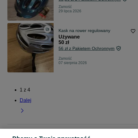
Zamość
29 lipca 2026
Kask na rower regulowany
Używane
50 zł
56 zł z Pakietem Ochronnym
Zamość
07 sierpnia 2026
1
z
4
Dalej
Strona główna
Sport i Hobby
Rowery
Akcesoria rowerowe
Kaski i