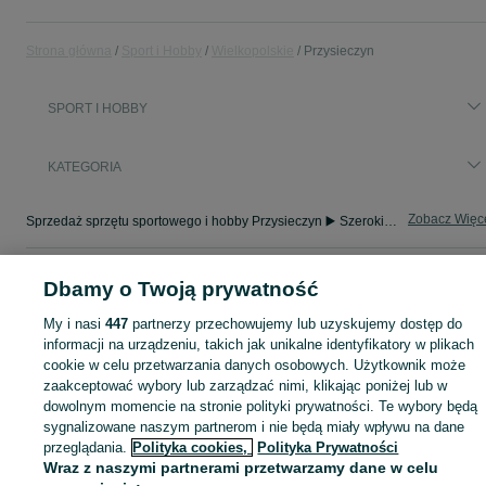
Strona główna
Sport i Hobby
Wielkopolskie
Przysieczyn
SPORT I HOBBY
KATEGORIA
Zobacz Więc
Sprzedaż sprzętu sportowego i hobby Przysieczyn ▶️ Szeroki wybór produktów ✅ Nowe i używane w atrakcyjnych cenach ✌ Sprawdź ogłoszenia na OLX.pl!
Mapa kategorii
Dbamy o Twoją prywatność
Mapa miejscowości
My i nasi
447
partnerzy przechowujemy lub uzyskujemy dostęp do
Mapa ministron
informacji na urządzeniu, takich jak unikalne identyfikatory w plikach
Popularne wyszukiwania
cookie w celu przetwarzania danych osobowych. Użytkownik może
zaakceptować wybory lub zarządzać nimi, klikając poniżej lub w
dowolnym momencie na stronie polityki prywatności. Te wybory będą
sygnalizowane naszym partnerom i nie będą miały wpływu na dane
przeglądania.
Polityka cookies,
Polityka Prywatności
Wraz z naszymi partnerami przetwarzamy dane w celu