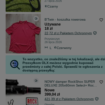
27 lipca 2026
Czarny
B'Twin - koszulka rowerowa
Używane
18 zł
22,72 zł z Pakietem Ochronnym
Przysieczyn
26 lipca 2026
L
Czerwony
To wszystko, co znaleźliśmy w tej lokalizacji, ale dz
Przesyłkom OLX możesz wygodnie kupować
przedmioty z całej Polski. Sprawdź te ogłoszenia z
dostępną przesyłką:
NOWY damper RockShox SUPER
DELUXE 205x60mm Select+ Rock
Shox SuperDeluxe rowerowy taniej
Nowe
niż SERWIS! Faktura VAT 23%
399,04 zł
421,39 zł z Pakietem Ochronnym
Głogów