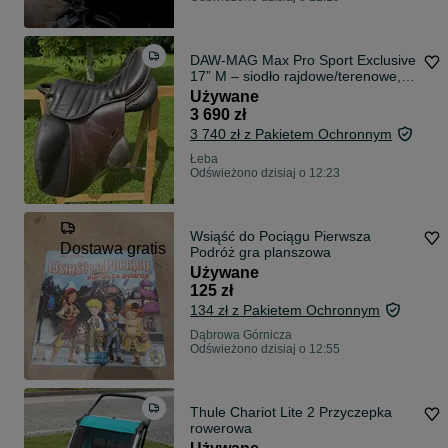
DAW-MAG Max Pro Sport Exclusive
17” M – siodło rajdowe/terenowe,
bardzo dobry stan
Używane
3 690 zł
3 740 zł z Pakietem Ochronnym
Łeba
Odświeżono dzisiaj o 12:23
Wsiąść do Pociągu Pierwsza
Dostawa gratis
Podróż gra planszowa
Używane
125 zł
134 zł z Pakietem Ochronnym
Dąbrowa Górnicza
Odświeżono dzisiaj o 12:55
Thule Chariot Lite 2 Przyczepka
rowerowa