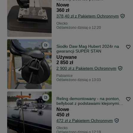
Nowe
360 zł
378,40 zł z Pakietem Ochronnym
Olecko
Odświeżono dzisiaj o 12:20
Siodło Daw Mag Hubert 2024r na
gwarancji SUPER STAN
Używane
2 850 zł
2 900 zł z Pakietem Ochronnym
Pabianice
Odświeżono dzisiaj o 13:03
Reling demontowany - na ponton,
bellyboat z podstawami klejonymi
do sztycy lub akcesoriów
Nowe
450 zł
472 zł z Pakietem Ochronnym
Olecko
Odświeżono dzisiaj o 12:19