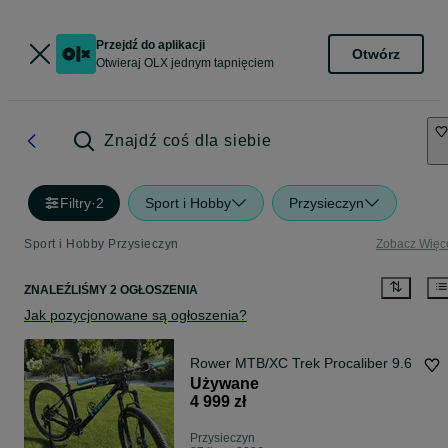
Przejdź do aplikacji
Otwórz
Otwieraj OLX jednym tapnięciem
Znajdź coś dla siebie
Filtry
·
2
Sport i Hobby
Przysieczyn
Sport i Hobby Przysieczyn
Zobacz Więc
ZNALEŹLIŚMY 2 OGŁOSZENIA
Jak pozycjonowane są ogłoszenia?
Rower MTB/XC Trek Procaliber 9.6
Używane
4 999 zł
Przysieczyn