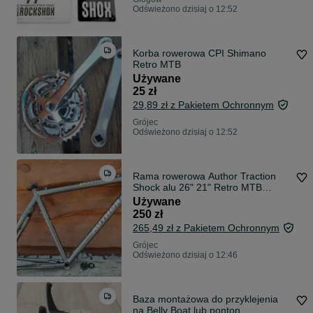
Odświeżono dzisiaj o 12:52
Korba rowerowa CPI Shimano
Retro MTB
Używane
25 zł
29,89 zł z Pakietem Ochronnym
Grójec
Odświeżono dzisiaj o 12:52
Rama rowerowa Author Traction
Shock alu 26" 21" Retro MTB
Ritchey
Używane
250 zł
265,49 zł z Pakietem Ochronnym
Grójec
Odświeżono dzisiaj o 12:46
Baza montażowa do przyklejenia
na Belly Boat lub ponton.