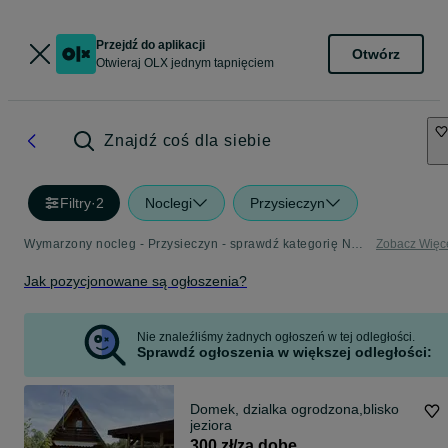
Przejdź do aplikacji
Otwórz
Otwieraj OLX jednym tapnięciem
Znajdź coś dla siebie
Filtry
·
2
Noclegi
Przysieczyn
Wymarzony nocleg - Przysieczyn - sprawdź kategorię Noclegi
Zobacz Więc
Jak pozycjonowane są ogłoszenia?
Nie znaleźliśmy żadnych ogłoszeń w tej odległości.
Sprawdź ogłoszenia w większej odległości:
Domek, dzialka ogrodzona,blisko
jeziora
300 zł/za dobę