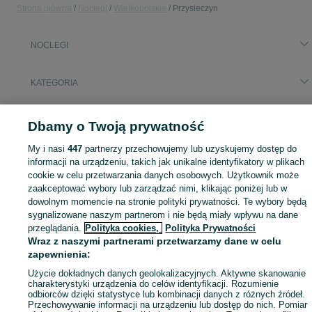
Strona główna
Noclegi
Wielkopolskie
Przysieczyn
NOCLEGI
KATEGORIA
Zasłużony urlop spędzaj na przyjemnościach! Znajdź idealne miejsce na wypoczynek w kategorii Noclegi na OLX - Przysieczyn i okolice!
Zobacz Więc
Dbamy o Twoją prywatność
My i nasi
447
partnerzy przechowujemy lub uzyskujemy dostęp do
Mapa kategorii
informacji na urządzeniu, takich jak unikalne identyfikatory w plikach
Mapa miejscowości
cookie w celu przetwarzania danych osobowych. Użytkownik może
Mapa ministron
zaakceptować wybory lub zarządzać nimi, klikając poniżej lub w
dowolnym momencie na stronie polityki prywatności. Te wybory będą
Popularne wyszukiwania
sygnalizowane naszym partnerom i nie będą miały wpływu na dane
przeglądania.
Polityka cookies,
Polityka Prywatności
Wraz z naszymi partnerami przetwarzamy dane w celu
zapewnienia:
Użycie dokładnych danych geolokalizacyjnych. Aktywne skanowanie
charakterystyki urządzenia do celów identyfikacji. Rozumienie
odbiorców dzięki statystyce lub kombinacji danych z różnych źródeł.
Przechowywanie informacji na urządzeniu lub dostęp do nich. Pomiar