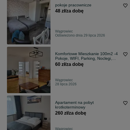
pokoje pracownicze
48 zł/za dobę
Wągrowiec
Odświeżono dnia 29 lipca 2026
Komfortowe Mieszkanie 100m2 -4
Pokoje, WIFI, Parking, Noclegi,
Kwatery
60 zł/za dobę
Wągrowiec
28 lipca 2026
Apartament na pobyt
krotkoterminowy
260 zł/za dobę
Wągrowiec