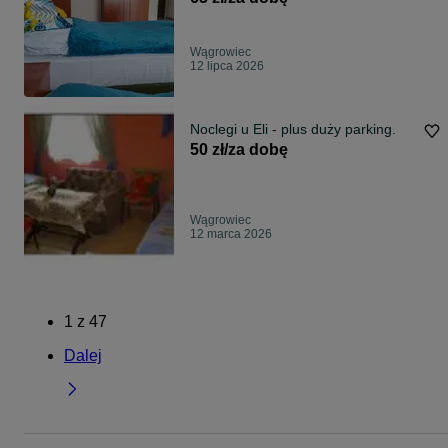
Wągrowiec
12 lipca 2026
Noclegi u Eli - plus duży parking.
50 zł/za dobę
Wągrowiec
12 marca 2026
1
z
47
Dalej