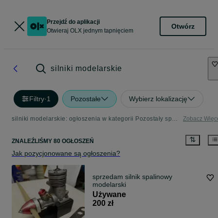
Przejdź do aplikacji
Otwórz
Otwieraj OLX jednym tapnięciem
silniki modelarskie
Filtry
·
1
Pozostałe
Wybierz lokalizację
silniki modelarskie: ogłoszenia w kategorii Pozostały sport i hobby
Zobacz Więc
ZNALEŹLIŚMY 80 OGŁOSZEŃ
Jak pozycjonowane są ogłoszenia?
sprzedam silnik spalinowy
modelarski
Używane
200 zł