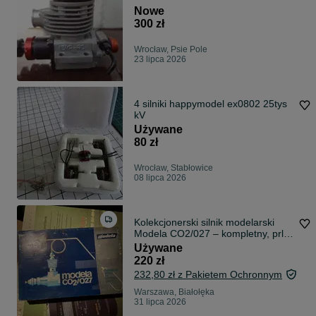
Nowe
300 zł
Wrocław, Psie Pole
23 lipca 2026
4 silniki happymodel ex0802 25tys
kV
Używane
80 zł
Wrocław, Stabłowice
08 lipca 2026
Kolekcjonerski silnik modelarski
Modela CO2/027 – kompletny, prl
/Czechosłowacja
Używane
220 zł
232,80 zł z Pakietem Ochronnym
Warszawa, Białołęka
31 lipca 2026