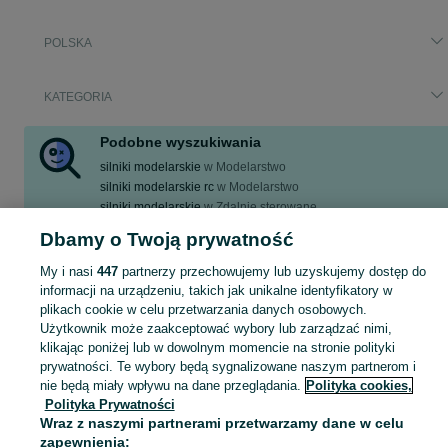
POLSKA
KATEGORIA
Podobne wyszukiwania
silniki modelarskie
w
Modelarstwo
silniki modelarskie rc
w
Modelarstwo
silniki modelarskie
w
Zdalnie sterowane
silniki modelarskie
w
Antyki i Kolekcje
Dbamy o Twoją prywatność
silniki modelarskie rc
w
Antyki i Kolekcje
My i nasi
447
partnerzy przechowujemy lub uzyskujemy dostęp do
Zobacz Więcej
informacji na urządzeniu, takich jak unikalne identyfikatory w
plikach cookie w celu przetwarzania danych osobowych.
Zobacz Więc
Użytkownik może zaakceptować wybory lub zarządzać nimi,
Aktualne ogłoszenia w całej Polsce: silniki modelarskie ▶️ sprawdź oferty w kategorii Pozostały sport i hobby i kupuj taniej na OLX.pl!
klikając poniżej lub w dowolnym momencie na stronie polityki
prywatności. Te wybory będą sygnalizowane naszym partnerom i
Mapa kategorii
nie będą miały wpływu na dane przeglądania.
Polityka cookies,
Polityka Prywatności
Mapa miejscowości
Wraz z naszymi partnerami przetwarzamy dane w celu
Mapa ministron
zapewnienia: