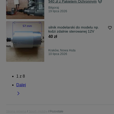
940 zł z Pakietem Ochronnym
Biłgoraj
19 lipca 2026
silnik modelarski do modelu np.
łodzi zdalnie sterowanej 12V
40 zł
Kraków, Nowa Huta
10 lipca 2026
1
z
8
Dalej
Strona główna
Sport i Hobby
Pozostałe