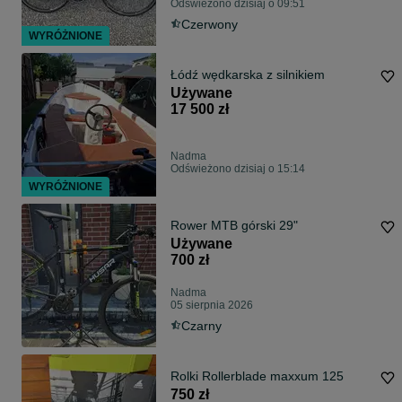
Odświeżono dzisiaj o 09:51
Czerwony
WYRÓŻNIONE
Łódź wędkarska z silnikiem
Używane
17 500 zł
Nadma
Odświeżono dzisiaj o 15:14
WYRÓŻNIONE
Rower MTB górski 29"
Używane
700 zł
Nadma
05 sierpnia 2026
Czarny
Rolki Rollerblade maxxum 125
750 zł