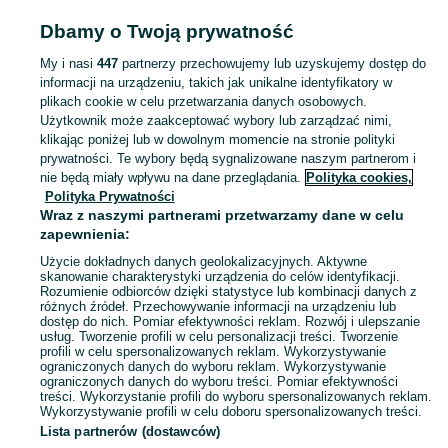
SPORT I HOBBY
Dbamy o Twoją prywatność
My i nasi
447
partnerzy przechowujemy lub uzyskujemy dostęp do
KATEGORIA
informacji na urządzeniu, takich jak unikalne identyfikatory w
plikach cookie w celu przetwarzania danych osobowych.
Użytkownik może zaakceptować wybory lub zarządzać nimi,
Zobacz Więc
Sprzedaż sprzętu sportowego i hobby Nadma ▶️ Szeroki wybór produktów ✅ Nowe i używane w atrakcyjnych cenach ✌ Sprawdź ogłoszenia na OLX.pl!
klikając poniżej lub w dowolnym momencie na stronie polityki
prywatności. Te wybory będą sygnalizowane naszym partnerom i
nie będą miały wpływu na dane przeglądania.
Polityka cookies,
Mapa kategorii
Polityka Prywatności
Mapa miejscowości
Wraz z naszymi partnerami przetwarzamy dane w celu
zapewnienia:
Mapa ministron
Użycie dokładnych danych geolokalizacyjnych. Aktywne
Popularne wyszukiwania
skanowanie charakterystyki urządzenia do celów identyfikacji.
Rozumienie odbiorców dzięki statystyce lub kombinacji danych z
różnych źródeł. Przechowywanie informacji na urządzeniu lub
dostęp do nich. Pomiar efektywności reklam. Rozwój i ulepszanie
usług. Tworzenie profili w celu personalizacji treści. Tworzenie
profili w celu spersonalizowanych reklam. Wykorzystywanie
ograniczonych danych do wyboru reklam. Wykorzystywanie
ograniczonych danych do wyboru treści. Pomiar efektywności
treści. Wykorzystanie profili do wyboru spersonalizowanych reklam.
Wykorzystywanie profili w celu doboru spersonalizowanych treści.
Lista partnerów (dostawców)