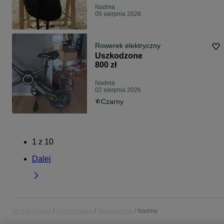
Nadma
05 sierpnia 2026
Rowerek elektryczny
Uszkodzone
800 zł
Nadma
02 sierpnia 2026
Czarny
1
z
10
Dalej
Strona główna
Sport i Hobby
Mazowieckie
Nadma