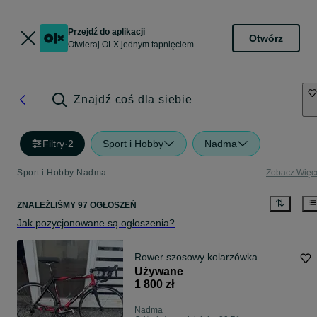
Przejdź do aplikacji
Otwórz
Otwieraj OLX jednym tapnięciem
Znajdź coś dla siebie
Filtry
·
2
Sport i Hobby
Nadma
Sport i Hobby Nadma
Zobacz Więc
ZNALEŹLIŚMY 97 OGŁOSZEŃ
Jak pozycjonowane są ogłoszenia?
Rower szosowy kolarzówka
Używane
1 800 zł
Nadma