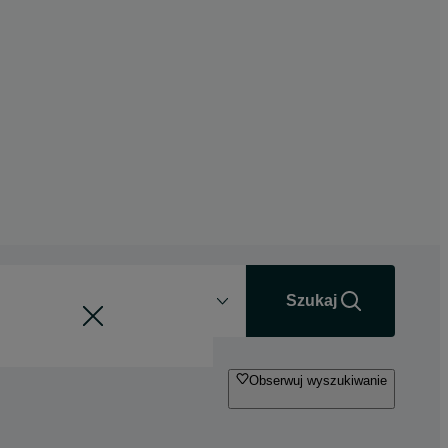
Odległość
+0 km
Szukaj
Obserwuj wyszukiwanie