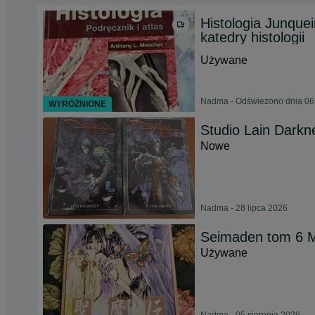
Histologia Junque
katedry histologii
Używane
Nadma - Odświeżono dnia 06 
WYRÓŻNIONE
Studio Lain Darkn
Nowe
Nadma - 28 lipca 2026
Seimaden tom 6 
Używane