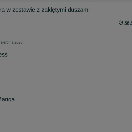
ira w zestawie z zaklętymi duszami
86,
sierpnia 2026
ess
Manga