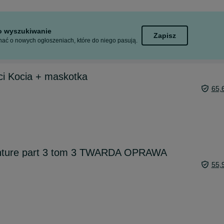
to wyszukiwanie
Zapisz
ać o nowych ogłoszeniach, które do niego pasują.
ci Kocia + maskotka
65,
enture part 3 tom 3 TWARDA OPRAWA
55,