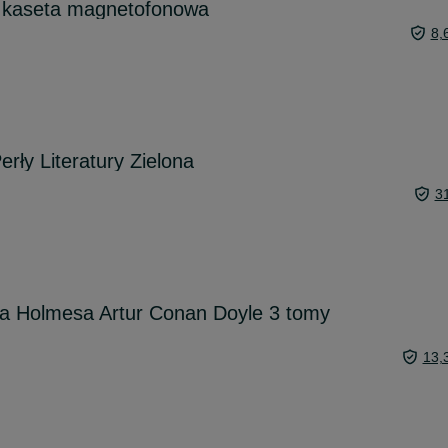
f kaseta magnetofonowa
8,
erły Literatury Zielona
3
ka Holmesa Artur Conan Doyle 3 tomy
13,