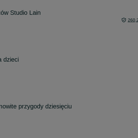
ców Studio Lain
260,
 dzieci
mowite przygody dziesięciu