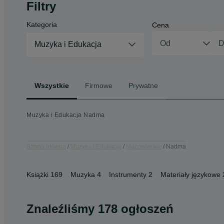
Filtry
Kategoria
Cena
Muzyka i Edukacja
Wszystkie
Firmowe
Prywatne
Muzyka i Edukacja Nadma
Strona główna
Muzyka i Edukacja
Mazowieckie
Nadma
Książki
169
Muzyka
4
Instrumenty
2
Materiały językowe
Znaleźliśmy 178 ogłoszeń