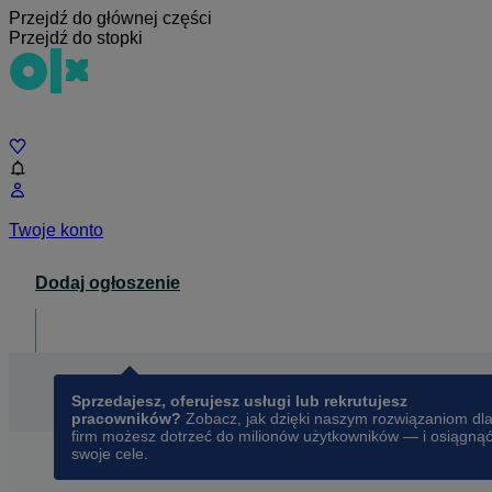
Przejdź do głównej części
Przejdź do stopki
Czat
Twoje konto
Dodaj ogłoszenie
Dla biznesu
opens in a new tab
Sprzedajesz, oferujesz usługi lub rekrutujesz
pracowników?
Zobacz, jak dzięki naszym rozwiązaniom dl
firm możesz dotrzeć do milionów użytkowników — i osiągną
swoje cele.