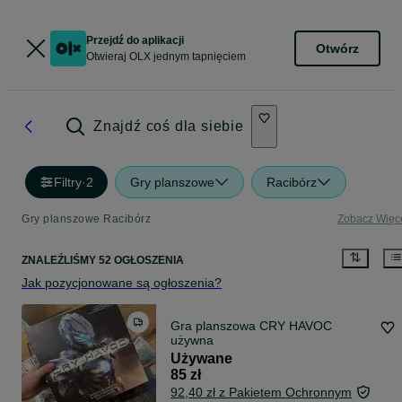
Przejdź do aplikacji
Otwórz
Otwieraj OLX jednym tapnięciem
Znajdź coś dla siebie
Filtry
·
2
Gry planszowe
Racibórz
Gry planszowe Racibórz
Zobacz Więc
ZNALEŹLIŚMY 52 OGŁOSZENIA
Jak pozycjonowane są ogłoszenia?
Gra planszowa CRY HAVOC
używna
Używane
85 zł
92,40 zł z Pakietem Ochronnym