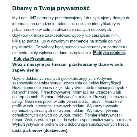
Strona główna
Sport i Hobby
Gry planszowe
Gry planszowe - Śląskie
Gry
Dbamy o Twoją prywatność
planszowe - Racibórz
My i nasi
447
partnerzy przechowujemy lub uzyskujemy dostęp do
informacji na urządzeniu, takich jak unikalne identyfikatory w
KATEGORIA
plikach cookie w celu przetwarzania danych osobowych.
Użytkownik może zaakceptować wybory lub zarządzać nimi,
Zobacz Więc
Sprzedaż gier planszowych Racibórz ▶️ Aktualne oferty nowe i używane ✅ Szeroki wybór produktów w najlepszych cenach ✌ Sprawdź oferty na OLX.pl!
klikając poniżej lub w dowolnym momencie na stronie polityki
prywatności. Te wybory będą sygnalizowane naszym partnerom i
nie będą miały wpływu na dane przeglądania.
Polityka cookies,
Mapa kategorii
Polityka Prywatności
Mapa miejscowości
Wraz z naszymi partnerami przetwarzamy dane w celu
zapewnienia:
Mapa ministron
Użycie dokładnych danych geolokalizacyjnych. Aktywne
Popularne wyszukiwania
skanowanie charakterystyki urządzenia do celów identyfikacji.
Rozumienie odbiorców dzięki statystyce lub kombinacji danych z
różnych źródeł. Przechowywanie informacji na urządzeniu lub
dostęp do nich. Pomiar efektywności reklam. Rozwój i ulepszanie
usług. Tworzenie profili w celu personalizacji treści. Tworzenie
profili w celu spersonalizowanych reklam. Wykorzystywanie
ograniczonych danych do wyboru reklam. Wykorzystywanie
ograniczonych danych do wyboru treści. Pomiar efektywności
treści. Wykorzystanie profili do wyboru spersonalizowanych reklam.
Wykorzystywanie profili w celu doboru spersonalizowanych treści.
Lista partnerów (dostawców)