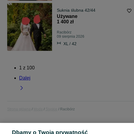
Suknia ślubna 42/44
Używane
1 400 zł
Racibórz
09 sierpnia 2026
XL / 42
1
z
100
Dalej
Strona główna
Moda
Śląskie
Racibórz
MODA
Dbamy o Twoją prywatność