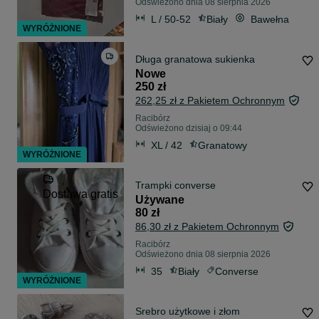
Odświeżono dnia 08 sierpnia 2026
L / 50-52
Biały
Bawełna
WYRÓŻNIONE
Długa granatowa sukienka
Nowe
250 zł
262,25 zł z Pakietem Ochronnym
Racibórz
Odświeżono dzisiaj o 09:44
XL / 42
Granatowy
WYRÓŻNIONE
Trampki converse
Dostawa gratis
Używane
80 zł
86,30 zł z Pakietem Ochronnym
Racibórz
Odświeżono dnia 08 sierpnia 2026
35
Biały
Converse
WYRÓŻNIONE
Srebro użytkowe i złom