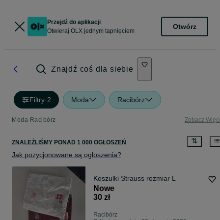
Przejdź do aplikacji
Otwórz
Otwieraj OLX jednym tapnięciem
Znajdź coś dla siebie
Filtry
·
2
Moda
Racibórz
Moda Racibórz
Zobacz Więc
ZNALEŹLIŚMY
PONAD
1 000 OGŁOSZEŃ
Jak pozycjonowane są ogłoszenia?
Koszulki Strauss rozmiar L
Nowe
30 zł
Racibórz