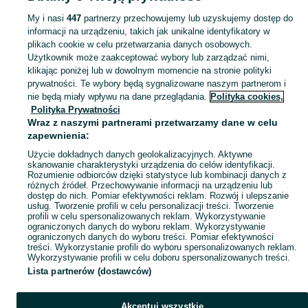
KATEGORIA
My i nasi
447
partnerzy przechowujemy lub uzyskujemy dostęp do
informacji na urządzeniu, takich jak unikalne identyfikatory w
plikach cookie w celu przetwarzania danych osobowych.
Zobacz Więc
Moda Racibórz ▶️ Odzież, obuwie, torebki, akcesoria i biżuteria ✅ Nowe i używane w atrakcyjnych cenach ✌ Znajdź najlepsze ogłoszenia na OLX.pl!
Użytkownik może zaakceptować wybory lub zarządzać nimi,
klikając poniżej lub w dowolnym momencie na stronie polityki
prywatności. Te wybory będą sygnalizowane naszym partnerom i
Mapa kategorii
nie będą miały wpływu na dane przeglądania.
Polityka cookies,
Mapa miejscowości
Polityka Prywatności
Wraz z naszymi partnerami przetwarzamy dane w celu
Mapa ministron
zapewnienia:
Popularne wyszukiwania
Użycie dokładnych danych geolokalizacyjnych. Aktywne
skanowanie charakterystyki urządzenia do celów identyfikacji.
Rozumienie odbiorców dzięki statystyce lub kombinacji danych z
różnych źródeł. Przechowywanie informacji na urządzeniu lub
dostęp do nich. Pomiar efektywności reklam. Rozwój i ulepszanie
usług. Tworzenie profili w celu personalizacji treści. Tworzenie
profili w celu spersonalizowanych reklam. Wykorzystywanie
ograniczonych danych do wyboru reklam. Wykorzystywanie
ograniczonych danych do wyboru treści. Pomiar efektywności
treści. Wykorzystanie profili do wyboru spersonalizowanych reklam.
Wykorzystywanie profili w celu doboru spersonalizowanych treści.
Lista partnerów (dostawców)
Akceptuj wszystkie