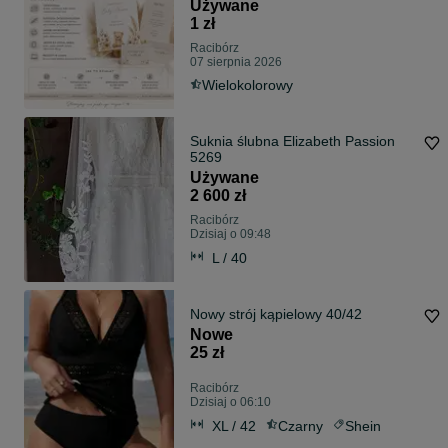
Używane
1 zł
Racibórz
07 sierpnia 2026
Wielokolorowy
Suknia ślubna Elizabeth Passion
5269
Używane
2 600 zł
Racibórz
Dzisiaj o 09:48
L / 40
Nowy strój kąpielowy 40/42
Nowe
25 zł
Racibórz
Dzisiaj o 06:10
XL / 42
Czarny
Shein