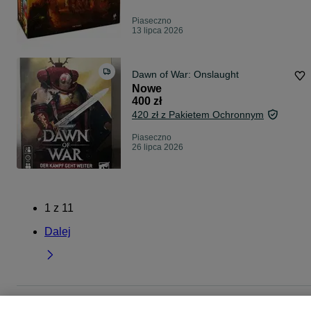
Piaseczno
13 lipca 2026
Dawn of War: Onslaught
Nowe
400 zł
420 zł z Pakietem Ochronnym
Piaseczno
26 lipca 2026
1
z
11
Dalej
Strona główna
Sport i Hobby
Gry planszowe
Gry planszowe - Mazowieckie