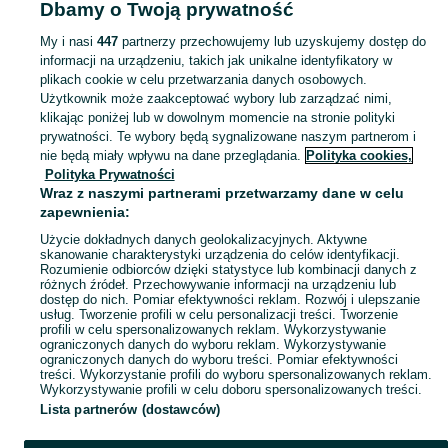
Dbamy o Twoją prywatność
Gry planszowe - Piaseczno
My i nasi
447
partnerzy przechowujemy lub uzyskujemy dostęp do
informacji na urządzeniu, takich jak unikalne identyfikatory w
KATEGORIA
plikach cookie w celu przetwarzania danych osobowych.
Użytkownik może zaakceptować wybory lub zarządzać nimi,
Zobacz Więc
Sprzedaż gier planszowych Piaseczno ▶️ Aktualne oferty nowe i używane ✅ Szeroki wybór produktów w najlepszych cenach ✌ Sprawdź oferty na OLX.pl!
klikając poniżej lub w dowolnym momencie na stronie polityki
prywatności. Te wybory będą sygnalizowane naszym partnerom i
nie będą miały wpływu na dane przeglądania.
Polityka cookies,
Mapa kategorii
Polityka Prywatności
Mapa miejscowości
Wraz z naszymi partnerami przetwarzamy dane w celu
zapewnienia:
Mapa ministron
Użycie dokładnych danych geolokalizacyjnych. Aktywne
Popularne wyszukiwania
skanowanie charakterystyki urządzenia do celów identyfikacji.
Rozumienie odbiorców dzięki statystyce lub kombinacji danych z
różnych źródeł. Przechowywanie informacji na urządzeniu lub
dostęp do nich. Pomiar efektywności reklam. Rozwój i ulepszanie
usług. Tworzenie profili w celu personalizacji treści. Tworzenie
profili w celu spersonalizowanych reklam. Wykorzystywanie
ograniczonych danych do wyboru reklam. Wykorzystywanie
ograniczonych danych do wyboru treści. Pomiar efektywności
treści. Wykorzystanie profili do wyboru spersonalizowanych reklam.
Wykorzystywanie profili w celu doboru spersonalizowanych treści.
Lista partnerów (dostawców)