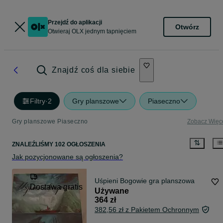
Przejdź do aplikacji
Otwórz
Otwieraj OLX jednym tapnięciem
Znajdź coś dla siebie
Filtry
·
2
Gry planszowe
Piaseczno
Gry planszowe Piaseczno
Zobacz Więc
ZNALEŹLIŚMY 102 OGŁOSZENIA
Jak pozycjonowane są ogłoszenia?
Uśpieni Bogowie gra planszowa
Dostawa gratis
Używane
364 zł
382,56 zł z Pakietem Ochronnym