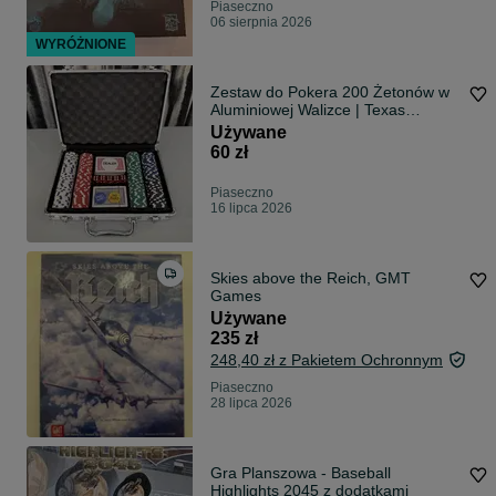
Piaseczno
06 sierpnia 2026
WYRÓŻNIONE
Zestaw do Pokera 200 Żetonów w
Aluminiowej Walizce | Texas
Hold'em
Używane
60 zł
Piaseczno
16 lipca 2026
Skies above the Reich, GMT
Games
Używane
235 zł
248,40 zł z Pakietem Ochronnym
Piaseczno
28 lipca 2026
Gra Planszowa - Baseball
Highlights 2045 z dodatkami