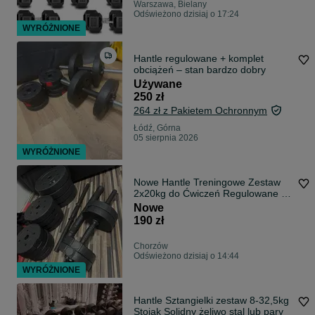
Warszawa, Bielany
Odświeżono dzisiaj o 17:24
WYRÓŻNIONE
Hantle regulowane + komplet
obciążeń – stan bardzo dobry
Używane
250 zł
264 zł z Pakietem Ochronnym
Łódź, Górna
05 sierpnia 2026
WYRÓŻNIONE
Nowe Hantle Treningowe Zestaw
2x20kg do Ćwiczeń Regulowane +
Sztanga
Nowe
190 zł
Chorzów
Odświeżono dzisiaj o 14:44
WYRÓŻNIONE
Hantle Sztangielki zestaw 8-32,5kg
Stojak Solidny żeliwo stal lub pary