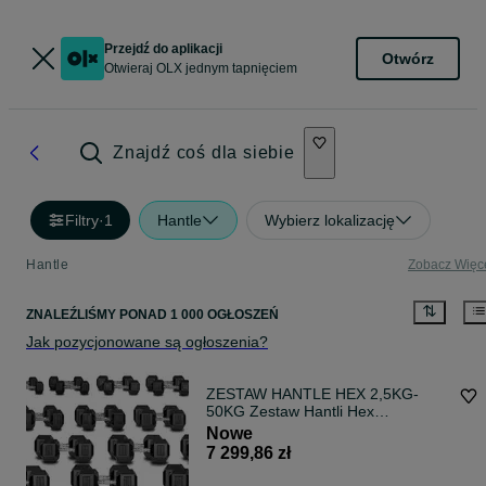
Przejdź do aplikacji
Otwórz
Otwieraj OLX jednym tapnięciem
Znajdź coś dla siebie
Filtry
·
1
Hantle
Wybierz lokalizację
Hantle
Zobacz Więc
ZNALEŹLIŚMY
PONAD
1 000 OGŁOSZEŃ
Jak pozycjonowane są ogłoszenia?
ZESTAW HANTLE HEX 2,5KG-
50KG Zestaw Hantli Hex
Gumowanych 2x2,5kg - 2x50kg
Nowe
Hantle Stałe Zestaw 1050kg
7 299,86 zł