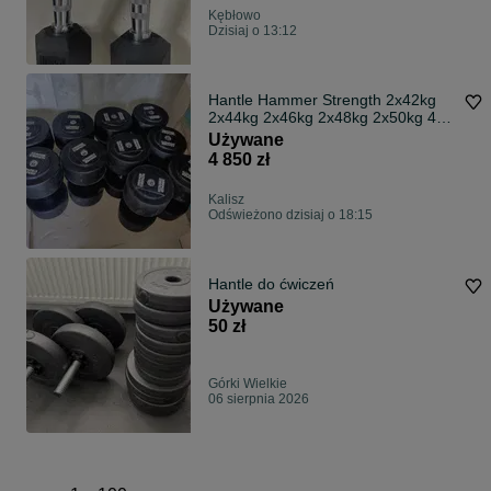
Kębłowo
Dzisiaj o 13:12
Hantle Hammer Strength 2x42kg
2x44kg 2x46kg 2x48kg 2x50kg 42-
50kg
Używane
4 850 zł
Kalisz
Odświeżono dzisiaj o 18:15
Hantle do ćwiczeń
Używane
50 zł
Górki Wielkie
06 sierpnia 2026