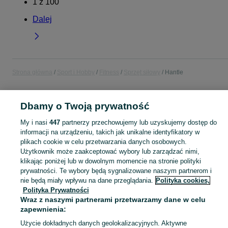
1
z
100
Dalej
Strona główna
Sport i Hobby
Fitness
Sprzęt siłowy
Hantle
POLSKA
Dbamy o Twoją prywatność
My i nasi
447
partnerzy przechowujemy lub uzyskujemy dostęp do
KATEGORIA
informacji na urządzeniu, takich jak unikalne identyfikatory w
plikach cookie w celu przetwarzania danych osobowych.
Użytkownik może zaakceptować wybory lub zarządzać nimi,
Zobacz Więc
Sprzedaż hantli treningowych w Polsce ▶️ Nowe i używane oferty ✅ Szeroki wybór produktów w atrakcyjnych cenach ✌ Znajdź ogłoszenia na OLX.pl!
klikając poniżej lub w dowolnym momencie na stronie polityki
prywatności. Te wybory będą sygnalizowane naszym partnerom i
Mapa kategorii
nie będą miały wpływu na dane przeglądania.
Polityka cookies,
Polityka Prywatności
Mapa miejscowości
Wraz z naszymi partnerami przetwarzamy dane w celu
Mapa ministron
zapewnienia:
Popularne wyszukiwania
Użycie dokładnych danych geolokalizacyjnych. Aktywne