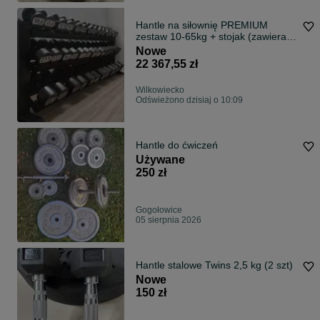
Hantle na siłownię PREMIUM
zestaw 10-65kg + stojak (zawiera
23% VAT)
Nowe
22 367,55 zł
Wilkowiecko
Odświeżono dzisiaj o 10:09
Hantle do ćwiczeń
Używane
250 zł
Gogołowice
05 sierpnia 2026
Hantle stalowe Twins 2,5 kg (2 szt)
Nowe
150 zł