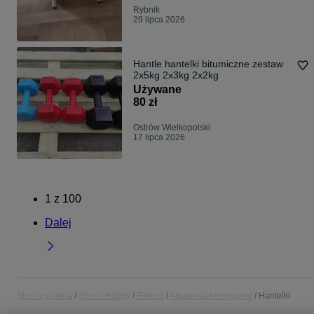
Rybnik
29 lipca 2026
Hantle hantelki bitumiczne zestaw
2x5kg 2x3kg 2x2kg
Używane
80 zł
Ostrów Wielkopolski
17 lipca 2026
1
z
100
Dalej
Strona główna
Sport i Hobby
Fitness
Akcesoria treningowe
Hantelki