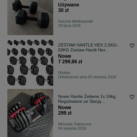
Używane
30 zł
Gorzów Wielkopolski
28 lipca 2026
ZESTAW HANTLE HEX 2,5KG-
50KG Zestaw Hantli Hex
Gumowanych 2x2,5kg - 2x50kg
Nowe
Hantle Stałe Zestaw 1050kg
7 299,86 zł
Olsztyn
Odświeżono dnia 03 sierpnia 2026
Nowe Hantle Żeliwne 1x 24kg
Regulowane ze Stacją
Automatyczne Lub 2x Sztuki - fv
Nowe
299 zł
Wrocław, Fabryczna
04 sierpnia 2026