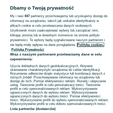
POLSKA
Dbamy o Twoją prywatność
My i nasi
447
partnerzy przechowujemy lub uzyskujemy dostęp do
KATEGORIA
informacji na urządzeniu, takich jak unikalne identyfikatory w
plikach cookie w celu przetwarzania danych osobowych.
Użytkownik może zaakceptować wybory lub zarządzać nimi,
Zobacz Więc
Sprzedaż hantelek w Polsce ▶️ Aktualne oferty nowe i używane ✅ Szeroki wybór produktów w atrakcyjnych cenach ✌ Przeglądaj ogłoszenia na OLX.pl!
klikając poniżej lub w dowolnym momencie na stronie polityki
prywatności. Te wybory będą sygnalizowane naszym partnerom i
nie będą miały wpływu na dane przeglądania.
Polityka cookies,
Mapa kategorii
Polityka Prywatności
Mapa miejscowości
Wraz z naszymi partnerami przetwarzamy dane w celu
zapewnienia:
Mapa ministron
Użycie dokładnych danych geolokalizacyjnych. Aktywne
Popularne wyszukiwania
skanowanie charakterystyki urządzenia do celów identyfikacji.
Rozumienie odbiorców dzięki statystyce lub kombinacji danych z
różnych źródeł. Przechowywanie informacji na urządzeniu lub
dostęp do nich. Pomiar efektywności reklam. Rozwój i ulepszanie
usług. Tworzenie profili w celu personalizacji treści. Tworzenie
profili w celu spersonalizowanych reklam. Wykorzystywanie
ograniczonych danych do wyboru reklam. Wykorzystywanie
ograniczonych danych do wyboru treści. Pomiar efektywności
treści. Wykorzystanie profili do wyboru spersonalizowanych reklam.
Wykorzystywanie profili w celu doboru spersonalizowanych treści.
Lista partnerów (dostawców)