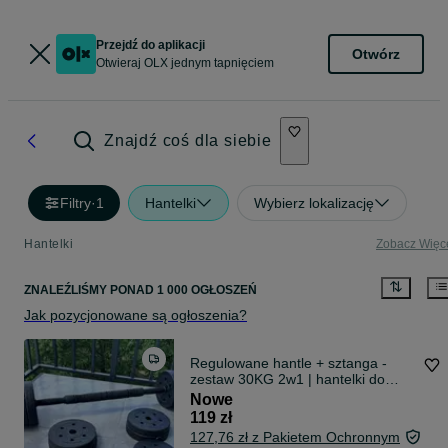
Przejdź do aplikacji
Otwórz
Otwieraj OLX jednym tapnięciem
Znajdź coś dla siebie
Filtry
·
1
Hantelki
Wybierz lokalizację
Hantelki
Zobacz Więc
ZNALEŹLIŚMY
PONAD
1 000 OGŁOSZEŃ
Jak pozycjonowane są ogłoszenia?
Regulowane hantle + sztanga -
zestaw 30KG 2w1 | hantelki do
ćwiczeń 15x2 kg
Nowe
119 zł
127,76 zł z Pakietem Ochronnym