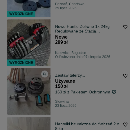
Poznań, Chartowo
29 lipca 2026
WYRÓŻNIONE
Nowe Hantle Żeliwne 1x 24kg
Regulowane ze Stacją
Automatyczne Lub 2x Sztuki - fv
Nowe
299 zł
Katowice, Bogucice
Odświeżono dnia 07 sierpnia 2026
WYRÓŻNIONE
Zestaw talerzy...
Używane
150 zł
160 zł z Pakietem Ochronnym
Skawina
23 lipca 2026
Hantelki bitumiczne do ćwiczeń 2 x
8 kg