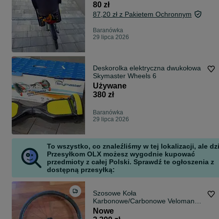
80 zł
87,20 zł z Pakietem Ochronnym
Baranówka
29 lipca 2026
Deskorolka elektryczna dwukołowa
Skymaster Wheels 6
Używane
380 zł
Baranówka
29 lipca 2026
To wszystko, co znaleźliśmy w tej lokalizacji, ale dz
Przesyłkom OLX możesz wygodnie kupować
przedmioty z całej Polski. Sprawdź te ogłoszenia z
dostępną przesyłką:
Szosowe Koła
Karbonowe/Carbonowe Veloman
Palladium 33 - Shimano
Nowe
Road/Bianchi Infinito