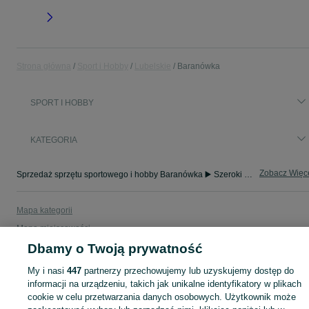
Strona główna
Sport i Hobby
Lubelskie
Baranówka
SPORT I HOBBY
KATEGORIA
Zobacz Więc
Sprzedaż sprzętu sportowego i hobby Baranówka ▶️ Szeroki wybór produktów ✅ Nowe i używane w atrakcyjnych cenach ✌ Sprawdź ogłoszenia na OLX.pl!
Mapa kategorii
Mapa miejscowości
Dbamy o Twoją prywatność
Mapa ministron
Popularne wyszukiwania
My i nasi
447
partnerzy przechowujemy lub uzyskujemy dostęp do
informacji na urządzeniu, takich jak unikalne identyfikatory w plikach
cookie w celu przetwarzania danych osobowych. Użytkownik może