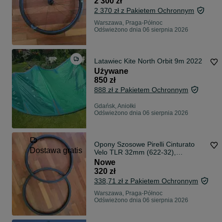
2 300 zł
2 370 zł z Pakietem Ochronnym
Warszawa, Praga-Północ
Odświeżono dnia 06 sierpnia 2026
Latawiec Kite North Orbit 9m 2022
Używane
850 zł
888 zł z Pakietem Ochronnym
Gdańsk, Aniołki
Odświeżono dnia 06 sierpnia 2026
Opony Szosowe Pirelli Cinturato
Dostawa gratis
Velo TLR 32mm (622-32),
Shimano, ArmourTech -
Nowe
Nowe/Bianchi/
320 zł
338,71 zł z Pakietem Ochronnym
Warszawa, Praga-Północ
Odświeżono dnia 06 sierpnia 2026