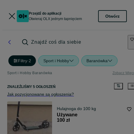
Przejdź do aplikacji
Otwórz
Otwieraj OLX jednym tapnięciem
Znajdź coś dla siebie
Filtry
·
2
Sport i Hobby
Baranówka
Sport i Hobby Baranówka
Zobacz Więc
ZNALEŹLIŚMY 5 OGŁOSZEŃ
Jak pozycjonowane są ogłoszenia?
Hulajnoga do 100 kg
Używane
100 zł