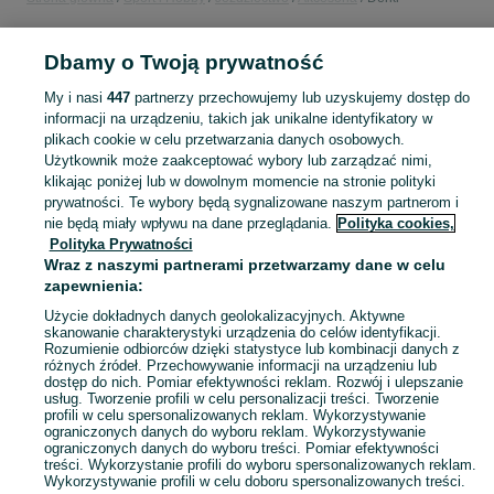
POLSKA
Dbamy o Twoją prywatność
My i nasi
447
partnerzy przechowujemy lub uzyskujemy dostęp do
KATEGORIA
informacji na urządzeniu, takich jak unikalne identyfikatory w
plikach cookie w celu przetwarzania danych osobowych.
Użytkownik może zaakceptować wybory lub zarządzać nimi,
Zobacz Więc
Sprzedaż derek dla koni w Polsce ▶️ Aktualne oferty nowe i używane ✅ Szeroki wybór produktów w najlepszych cenach ✌ Przeglądaj ogłoszenia na OLX.pl!
klikając poniżej lub w dowolnym momencie na stronie polityki
prywatności. Te wybory będą sygnalizowane naszym partnerom i
nie będą miały wpływu na dane przeglądania.
Polityka cookies,
Mapa kategorii
Polityka Prywatności
Mapa miejscowości
Wraz z naszymi partnerami przetwarzamy dane w celu
zapewnienia:
Mapa ministron
Popularne wyszukiwania
Użycie dokładnych danych geolokalizacyjnych. Aktywne
skanowanie charakterystyki urządzenia do celów identyfikacji.
Rozumienie odbiorców dzięki statystyce lub kombinacji danych z
różnych źródeł. Przechowywanie informacji na urządzeniu lub
dostęp do nich. Pomiar efektywności reklam. Rozwój i ulepszanie
usług. Tworzenie profili w celu personalizacji treści. Tworzenie
profili w celu spersonalizowanych reklam. Wykorzystywanie
ograniczonych danych do wyboru reklam. Wykorzystywanie
ograniczonych danych do wyboru treści. Pomiar efektywności
treści. Wykorzystanie profili do wyboru spersonalizowanych reklam.
Wykorzystywanie profili w celu doboru spersonalizowanych treści.