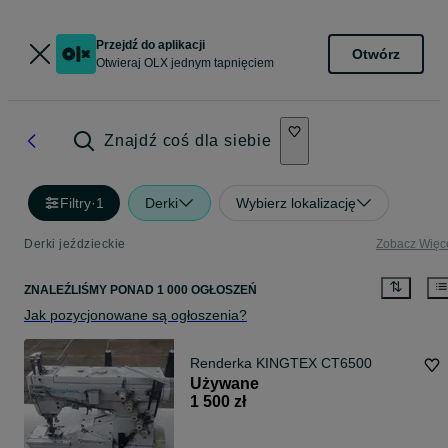
Przejdź do aplikacji
Otwórz
Otwieraj OLX jednym tapnięciem
Znajdź coś dla siebie
Filtry
·
1
Derki
Wybierz lokalizację
Derki jeździeckie
Zobacz Więc
ZNALEŹLIŚMY
PONAD
1 000 OGŁOSZEŃ
Jak pozycjonowane są ogłoszenia?
Renderka KINGTEX CT6500
Używane
1 500 zł