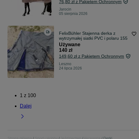
76,80 zł z Pakietem Ochronnym
Jarocin
05 sierpnia 2026
FelixBühler Stajenna derka z
wytrzymałej siatki PVC i polaru 155
Używane
140 zł
149,60 zł z Pakietem Ochronnym
Leszno
24 lipca 2026
1
z
100
Dalej
Strona główna
Sport i Hobby
Jeździectwo
Akcesoria
Derki