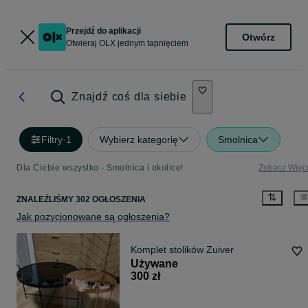
Przejdź do aplikacji
Otwórz
Otwieraj OLX jednym tapnięciem
Znajdź coś dla siebie
Filtry
·
1
Wybierz kategorię
Smolnica
Dla Ciebie wszystko - Smolnica i okolice!
Zobacz Więc
ZNALEŹLIŚMY 302 OGŁOSZENIA
Jak pozycjonowane są ogłoszenia?
Komplet stolików Zuiver
Używane
300 zł