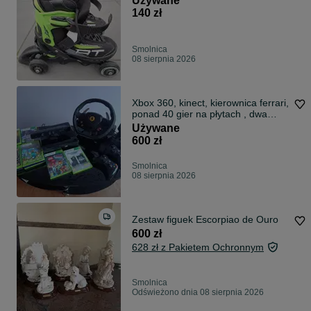
Używane
140 zł
Smolnica
08 sierpnia 2026
Xbox 360, kinect, kierownica ferrari,
ponad 40 gier na płytach , dwa
pady bezprzewodowe
Używane
600 zł
Smolnica
08 sierpnia 2026
Zestaw figuek Escorpiao de Ouro
600 zł
628 zł z Pakietem Ochronnym
Smolnica
Odświeżono dnia 08 sierpnia 2026