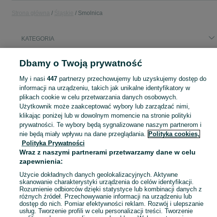
Strona główna
Śląskie
Smolnica
KATEGORIA
Popularne wyszukiwania
Dbamy o Twoją prywatność
brukowanie
klimatyzacja z montażem
rotenso
My i nasi
447
partnerzy przechowujemy lub uzyskujemy dostęp do
cocker spaniel fci
informacji na urządzeniu, takich jak unikalne identyfikatory w
plikach cookie w celu przetwarzania danych osobowych.
Użytkownik może zaakceptować wybory lub zarządzać nimi,
Skorzystaj z największego serwisu ogłoszeniowego - Smolnica i okolice! Kupuj to, czego pragniesz i sprzedawaj to, czego już nie potrzebujesz!
Zobacz Więc
klikając poniżej lub w dowolnym momencie na stronie polityki
prywatności. Te wybory będą sygnalizowane naszym partnerom i
nie będą miały wpływu na dane przeglądania.
Polityka cookies,
Mapa kategorii
Polityka Prywatności
Mapa miejscowości
Wraz z naszymi partnerami przetwarzamy dane w celu
Mapa ministron
zapewnienia:
Popularne wyszukiwania
Użycie dokładnych danych geolokalizacyjnych. Aktywne
skanowanie charakterystyki urządzenia do celów identyfikacji.
Rozumienie odbiorców dzięki statystyce lub kombinacji danych z
różnych źródeł. Przechowywanie informacji na urządzeniu lub
dostęp do nich. Pomiar efektywności reklam. Rozwój i ulepszanie
usług. Tworzenie profili w celu personalizacji treści. Tworzenie