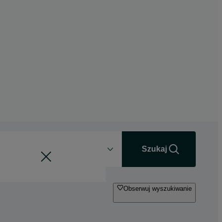
Odległość
+0 km
Szukaj
Obserwuj wyszukiwanie