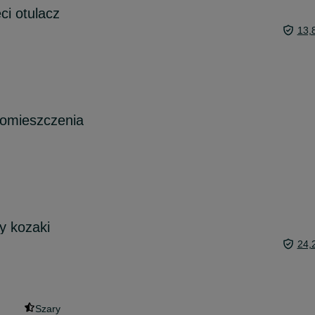
ci otulacz
13,
pomieszczenia
ty kozaki
24,
Szary