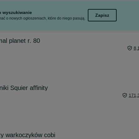
to wyszukiwanie
Zapisz
ać o nowych ogłoszeniach, które do niego pasują.
mal planet r. 80
8,
ki Squier affinity
171,
zy warkoczyków cobi