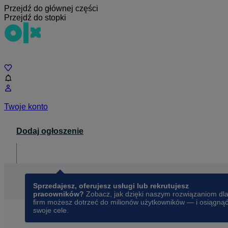
Przejdź do głównej części
Przejdź do stopki
Czat
Twoje konto
Dodaj ogłoszenie
Dla biznesu
opens in a new tab
Sprzedajesz, oferujesz usługi lub rekrutujesz
pracowników?
Zobacz, jak dzięki naszym rozwiązaniom dl
firm możesz dotrzeć do milionów użytkowników — i osiągną
swoje cele.