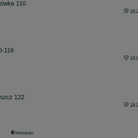
trówka 110
24,
0-116
19,
aszcz 122
16,
Niebieski