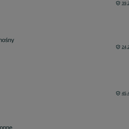
39,
enośny
24,
45,
ronne