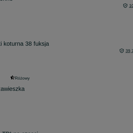
1
i koturna 38 fuksja
39,
Różowy
zawieszka