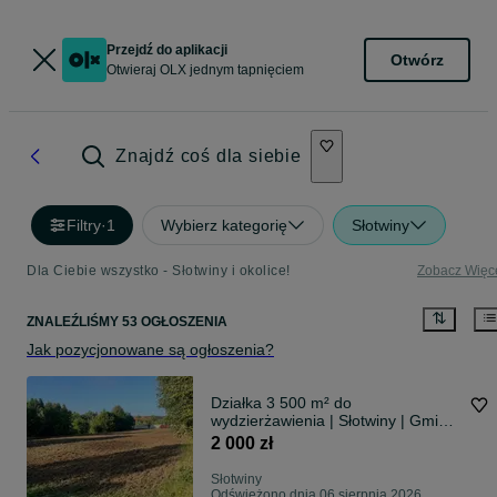
Przejdź do aplikacji
Otwórz
Otwieraj OLX jednym tapnięciem
Znajdź coś dla siebie
Filtry
·
1
Wybierz kategorię
Słotwiny
Dla Ciebie wszystko - Słotwiny i okolice!
Zobacz Więc
ZNALEŹLIŚMY 53 OGŁOSZENIA
Jak pozycjonowane są ogłoszenia?
Działka 3 500 m² do
wydzierżawienia | Słotwiny | Gmina
Koluszki | Przy głównej drodze
2 000 zł
Słotwiny
Odświeżono dnia 06 sierpnia 2026