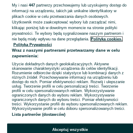
My i nasi
447
partnerzy przechowujemy lub uzyskujemy dostęp do
informacji na urządzeniu, takich jak unikalne identyfikatory w
KATEGORIA
plikach cookie w celu przetwarzania danych osobowych.
Użytkownik może zaakceptować wybory lub zarządzać nimi,
klikając poniżej lub w dowolnym momencie na stronie polityki
Skorzystaj z największego serwisu ogłoszeniowego - Słotwiny i okolice! Kupuj to, czego pragniesz i sprzedawaj to, czego już nie potrzebujesz!
Zobacz Więc
prywatności. Te wybory będą sygnalizowane naszym partnerom i
nie będą miały wpływu na dane przeglądania.
Polityka cookies,
Mapa kategorii
Polityka Prywatności
Mapa miejscowości
Wraz z naszymi partnerami przetwarzamy dane w celu
zapewnienia:
Mapa ministron
Użycie dokładnych danych geolokalizacyjnych. Aktywne
Popularne wyszukiwania
skanowanie charakterystyki urządzenia do celów identyfikacji.
Rozumienie odbiorców dzięki statystyce lub kombinacji danych z
różnych źródeł. Przechowywanie informacji na urządzeniu lub
dostęp do nich. Pomiar efektywności reklam. Rozwój i ulepszanie
usług. Tworzenie profili w celu personalizacji treści. Tworzenie
profili w celu spersonalizowanych reklam. Wykorzystywanie
ograniczonych danych do wyboru reklam. Wykorzystywanie
ograniczonych danych do wyboru treści. Pomiar efektywności
treści. Wykorzystanie profili do wyboru spersonalizowanych reklam.
Wykorzystywanie profili w celu doboru spersonalizowanych treści.
Lista partnerów (dostawców)
Akceptuj wszystkie