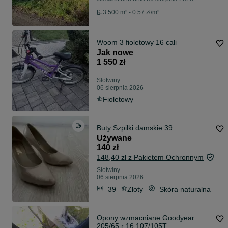
3 500 m² - 0.57 zł/m²
Woom 3 fioletowy 16 cali
Jak nowe
1 550 zł
Słotwiny
06 sierpnia 2026
Fioletowy
Buty Szpilki damskie 39
Używane
140 zł
148,40 zł z Pakietem Ochronnym
Słotwiny
06 sierpnia 2026
39
Złoty
Skóra naturalna
Opony wzmacniane Goodyear
205/65 r 16 107/105T