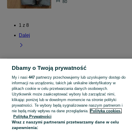
80
1
z
8
Dalej
Strona główna
Lubelskie
Słodków Pierwszy
Dbamy o Twoją prywatność
My i nasi
447
partnerzy przechowujemy lub uzyskujemy dostęp do
KATEGORIA
informacji na urządzeniu, takich jak unikalne identyfikatory w
plikach cookie w celu przetwarzania danych osobowych.
Użytkownik może zaakceptować wybory lub zarządzać nimi,
Skorzystaj z największego serwisu ogłoszeniowego - Słodków Pierwszy i okolice! Kupuj to, czego pragniesz i sprzedawaj to, czego już nie potrzebujesz!
Zobacz Więc
klikając poniżej lub w dowolnym momencie na stronie polityki
prywatności. Te wybory będą sygnalizowane naszym partnerom i
Mapa kategorii
nie będą miały wpływu na dane przeglądania.
Polityka cookies,
Polityka Prywatności
Mapa miejscowości
Wraz z naszymi partnerami przetwarzamy dane w celu
Mapa ministron
zapewnienia: