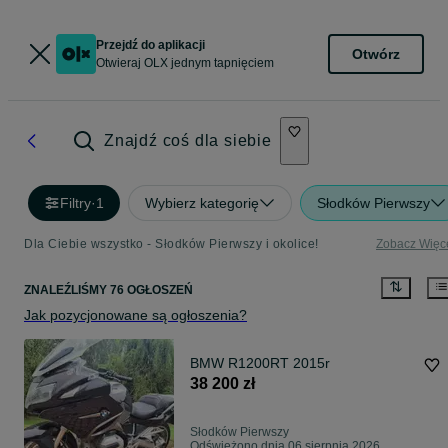
Przejdź do aplikacji
Otwórz
Otwieraj OLX jednym tapnięciem
Znajdź coś dla siebie
Filtry
·
1
Wybierz kategorię
Słodków Pierwszy
Dla Ciebie wszystko - Słodków Pierwszy i okolice!
Zobacz Więc
ZNALEŹLIŚMY 76 OGŁOSZEŃ
Jak pozycjonowane są ogłoszenia?
BMW R1200RT 2015r
38 200 zł
Słodków Pierwszy
Odświeżono dnia 06 sierpnia 2026