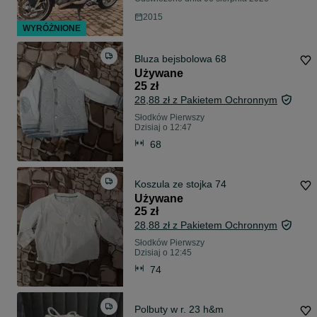
2015
WYRÓŻNIONE
Bluza bejsbolowa 68
Używane
25 zł
28,88 zł z Pakietem Ochronnym
Słodków Pierwszy
Dzisiaj o 12:47
68
Koszula ze stojka 74
Używane
25 zł
28,88 zł z Pakietem Ochronnym
Słodków Pierwszy
Dzisiaj o 12:45
74
Polbuty w r. 23 h&m