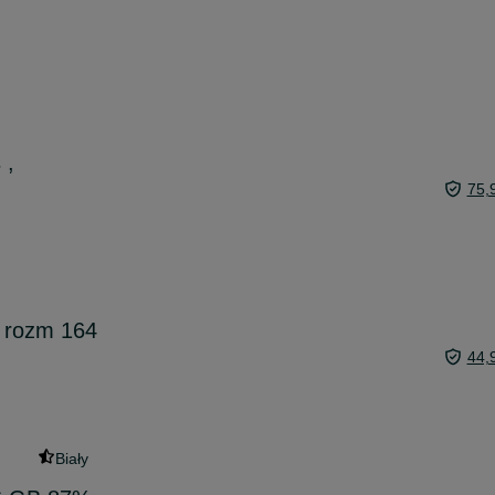
 ,
75,
 rozm 164
44,
Biały