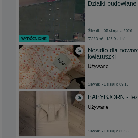
Działki budowlane 
Śliwniki - 05 sierpnia 2026
WYRÓŻNIONE
883 m² - 135.9 zł/m²
Nosidło dla nowor
kwiatuszki
Używane
Śliwniki - Dzisiaj o 09:13
BABYBJORN - leża
Używane
Śliwniki - Dzisiaj o 08:56