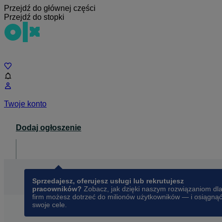
Przejdź do głównej części
Przejdź do stopki
Czat
Twoje konto
Dodaj ogłoszenie
Dla biznesu
opens in a new tab
Sprzedajesz, oferujesz usługi lub rekrutujesz
pracowników?
Zobacz, jak dzięki naszym rozwiązaniom dl
firm możesz dotrzeć do milionów użytkowników — i osiągną
swoje cele.