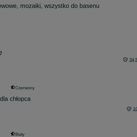
lewowe, mozaiki, wszystko do basenu
ę
34,
Czerwony
dla chłopca
1
Biały