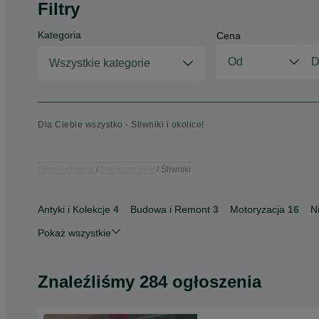
Filtry
Kategoria
Cena
Wszystkie kategorie
Dla Ciebie wszystko - Śliwniki i okolice!
Strona główna
Wielkopolskie
Śliwniki
Antyki i Kolekcje
4
Budowa i Remont
3
Motoryzacja
16
N
Pokaż wszystkie
Znaleźliśmy 284 ogłoszenia