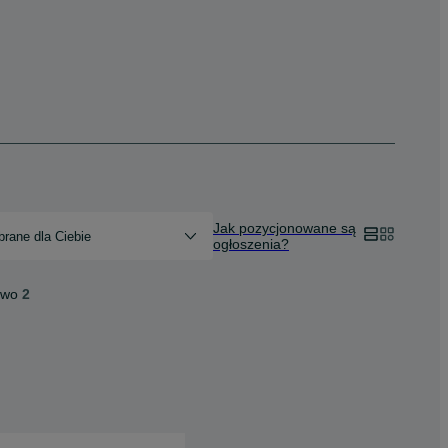
Jak pozycjonowane są
rane dla Ciebie
ogłoszenia?
two
2