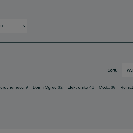
Sortuj:
Wyb
ieruchomości
9
Dom i Ogród
32
Elektronika
41
Moda
36
Rolnic