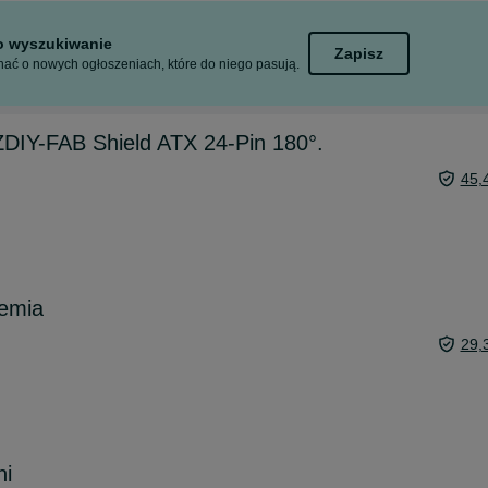
to wyszukiwanie
Zapisz
ać o nowych ogłoszeniach, które do niego pasują.
DIY-FAB Shield ATX 24-Pin 180°.
45,
iemia
29,
ni