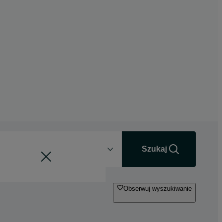
Odległość
+0 km
Szukaj
Obserwuj wyszukiwanie