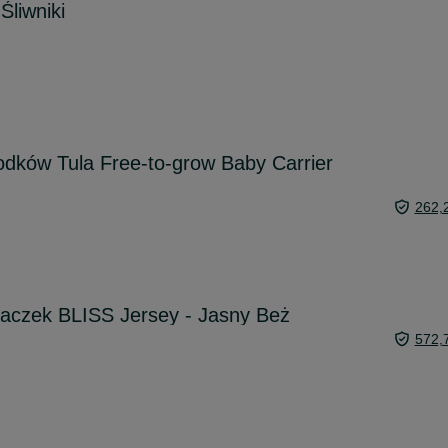
Śliwniki
odków Tula Free-to-grow Baby Carrier
262,
czek BLISS Jersey - Jasny Beż
572,