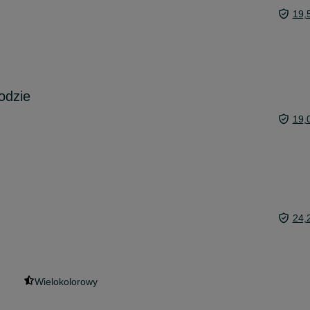
19,
odzie
19,
24,
Wielokolorowy