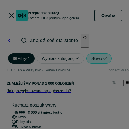
Przejdź do aplikacji
Otwórz
Otwieraj OLX jednym tapnięciem
Znajdź coś dla siebie
Filtry
·
1
Wybierz kategorię
Sława
Dla Ciebie wszystko - Sława i okolice!
Zobacz Więc
ZNALEŹLIŚMY
PONAD
1 000 OGŁOSZEŃ
Jak pozycjonowane są ogłoszenia?
Kucharz poszukiwany
5 000 - 8 000 zł / mies. brutto
Sława
Pełny etat
Umowa o pracę