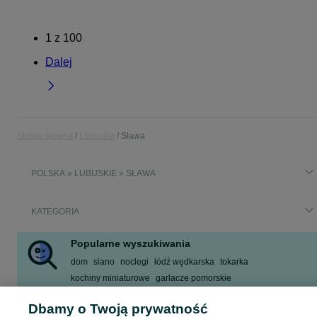
1
z
100
Dalej
Strona główna
Lubuskie
Sława
POLSKA » LUBUSKIE » SŁAWA
KATEGORIA
Popularne wyszukiwania
dom
siano
noclegi
łódź wędkarska
tokarka
kochiny miniaturowe
garlacze pomorskie
skrzynia biegów traktorek kosiarka
Dbamy o Twoją prywatność