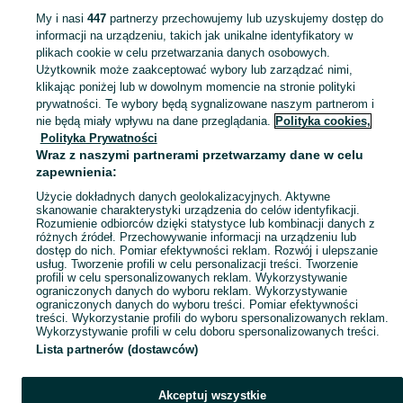
Zobacz Więcej
My i nasi
447
partnerzy przechowujemy lub uzyskujemy dostęp do
informacji na urządzeniu, takich jak unikalne identyfikatory w
Skorzystaj z największego serwisu ogłoszeniowego - Sława i okolice! Kupuj to, czego pragniesz i sprzedawaj to, czego już nie potrzebujesz!
Zobacz Więc
plikach cookie w celu przetwarzania danych osobowych.
Użytkownik może zaakceptować wybory lub zarządzać nimi,
klikając poniżej lub w dowolnym momencie na stronie polityki
Mapa kategorii
prywatności. Te wybory będą sygnalizowane naszym partnerom i
Mapa miejscowości
nie będą miały wpływu na dane przeglądania.
Polityka cookies,
Mapa ministron
Polityka Prywatności
Wraz z naszymi partnerami przetwarzamy dane w celu
Popularne wyszukiwania
zapewnienia:
Użycie dokładnych danych geolokalizacyjnych. Aktywne
skanowanie charakterystyki urządzenia do celów identyfikacji.
Rozumienie odbiorców dzięki statystyce lub kombinacji danych z
różnych źródeł. Przechowywanie informacji na urządzeniu lub
dostęp do nich. Pomiar efektywności reklam. Rozwój i ulepszanie
usług. Tworzenie profili w celu personalizacji treści. Tworzenie
profili w celu spersonalizowanych reklam. Wykorzystywanie
ograniczonych danych do wyboru reklam. Wykorzystywanie
ograniczonych danych do wyboru treści. Pomiar efektywności
treści. Wykorzystanie profili do wyboru spersonalizowanych reklam.
Wykorzystywanie profili w celu doboru spersonalizowanych treści.
Lista partnerów (dostawców)
Akceptuj wszystkie