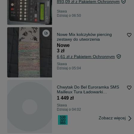
893,09 zł z Pakietem Ochronnym
Sława
Dzisiaj o 06:50
Nowe Mix kolczyków piercing
zestawy do utworzenia
Nowe
3 zł
6,61 zł z Pakietem Ochronnym
Sława
Dzisiaj o 05:04
Chwytak Do Bel Euroramka SMS
Mailleux Tura Ładowarki
Ładowacza Manitou JCB Tura
1 449 zł
Słomy Sianokiszonki Balotów *
Sława
Dostawa cała Polska * Dostępny od
Dzisiaj o 04:02
ręki
Zobacz więcej