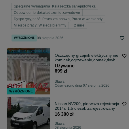
Specjalne wymagania: Książeczka sanepidowska
Odpowiednie doświadczenie zawodowe
Dyspozycyjność: Praca zmianowa, Praca w weekendy
Miejsce pracy: W siedzibie firmy
+ 2 inne
08 sierpnia 2026
Oszczędny grzejnik elektryczny nie
kominek,ogrzewanie,domek,tinyho
use
Używane
699 zł
Sława
Odświeżono dnia 07 sierpnia 2026
WYRÓŻNIONE
Nissan NV200, pierwsza rejestracja
2014r, 1,5 diesel, zarejestrowany
16 300 zł
Sława
08 sierpnia 2026