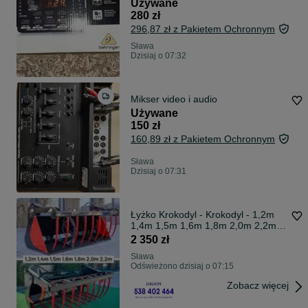
Używane
280 zł
296,87 zł z Pakietem Ochronnym
Sława
Dzisiaj o 07:32
Mikser video i audio
Używane
150 zł
160,89 zł z Pakietem Ochronnym
Sława
Dzisiaj o 07:31
Łyżko Krokodyl - Krokodyl - 1,2m
1,4m 1,5m 1,6m 1,8m 2,0m 2,2m
do TURa
2 350 zł
Sława
Odświeżono dzisiaj o 07:15
Zobacz więcej