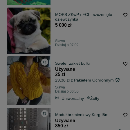
MOPS ZKwP / FCI - szczenięta -
dziewczynka
5 000 zł
Sława
Dzisiaj o 07:02
Sweter żakiet bufki
Używane
25 zł
29,38 zł z Pakietem Ochronnym
Sława
Dzisiaj o 06:50
Uniwersalny
Żółty
Moduł brzmieniowy Korg I5m
Używane
850 zł